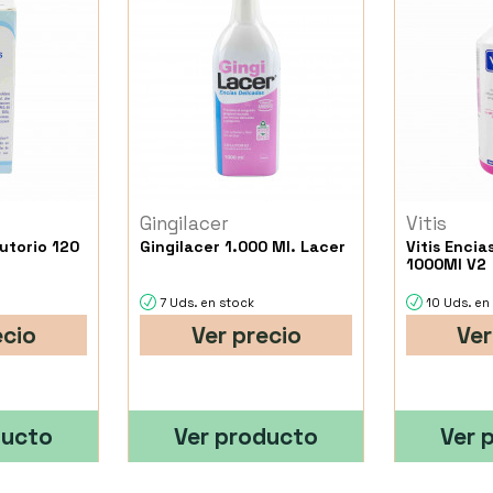
Gingilacer
Vitis
lutorio 120
Gingilacer 1.000 Ml. Lacer
Vitis Encia
1000Ml V2
7 Uds. en stock
10 Uds. en
ecio
Ver precio
Ver
ducto
Ver producto
Ver 