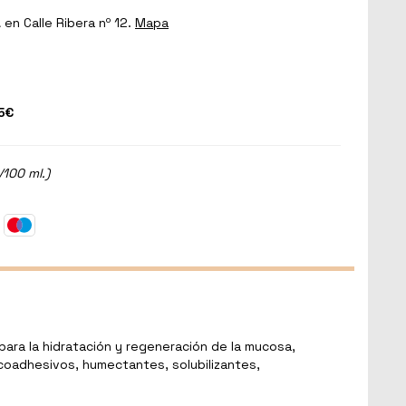
a
en Calle Ribera nº 12.
Mapa
5€
/100 ml.)
para la hidratación y regeneración de la mucosa,
ucoadhesivos, humectantes, solubilizantes,