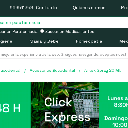
963511358
Contacto
Quiénes somos
Pr
ar en Parafarmacia
Buscar en Medicamentos
igiene
Mamá y Bebé
Homeopatía
Med
mejorar la experiencia de la web. Si sigues navegando, aceptas nuest
Bucodental
/
Accesorios Bucodental
/
Aftex Spray 20 Ml.