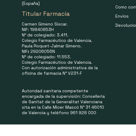
(España)
Como com
Titular Farmacia
Envíos
Carmen Gimeno Siscar.
Devoluci
NIF: 19840853H
Nº de colegiado: 3.411.
Colegio Farmacéutico de Valencia.
Paula Roquet-Jalmar Gimeno.
NIF
:
29206056N
Nº de colegiado: 11.553.
Colegio Farmacéutico de Valencia.
Con autorización administrativa de la
oficina de farmacia N° V231-F
Autoridad sanitaria competente
encargada de la supervisión: Consellería
de Sanitat de la Generalitat Valenciana
sita en la Calle Micer Mascó N° 31 46010
de Valencia y teléfono 961 928 000