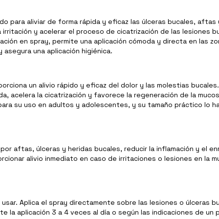
 para aliviar de forma rápida y eficaz las úlceras bucales, aftas 
 irritación y acelerar el proceso de cicatrización de las lesiones 
tación en spray, permite una aplicación cómoda y directa en las 
y asegura una aplicación higiénica.
orciona un alivio rápido y eficaz del dolor y las molestias bucale
a, acelera la cicatrización y favorece la regeneración de la muc
z para su uso en adultos y adolescentes, y su tamaño práctico lo hac
por aftas, úlceras y heridas bucales, reducir la inflamación y el en
rcionar alivio inmediato en caso de irritaciones o lesiones en la 
e usar. Aplica el spray directamente sobre las lesiones o úlceras 
te la aplicación 3 a 4 veces al día o según las indicaciones de un 