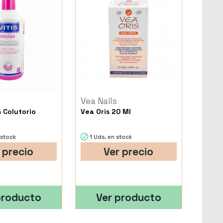
Vea Nails
s Colutorio
Vea Oris 20 Ml
 stock
1 Uds. en stock
 precio
Ver precio
producto
Ver producto