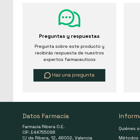
Preguntas y respuestas
Pregunta sobre este producto y
recibirás respuesta de nuestros
expertos farmaceuticos
Haz una pregunta
Datos Farmacia
Inform
Farmacia Ribera O.E.
Quiénes 
CIF: E44755098
C/ de Ribera, 12, 46002, Valencia
Métodos 