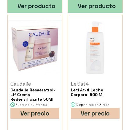
Ver producto
Ver producto
Caudalie
Letiat4
Caudalie Resveratrol-
Leti At-4 Leche
Lif Crema
Corporal 500 Ml
Redensificante 50Ml
Fuera de existencia
Disponible en 3 días
Ver precio
Ver precio