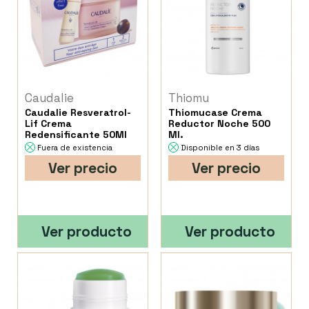
Caudalie
Thiomu
Caudalie Resveratrol-
Thiomucase Crema
Lif Crema
Reductor Noche 500
Redensificante 50Ml
Ml.
Fuera de existencia
Disponible en 3 días
Ver precio
Ver precio
Ver producto
Ver producto