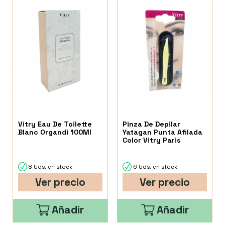
Vitry Eau De Toilette
Pinza De Depilar
Blanc Organdi 100Ml
Yatagan Punta Afilada
Color Vitry Paris
8 Uds. en stock
6 Uds. en stock
Ver precio
Ver precio
Añadir
Añadir