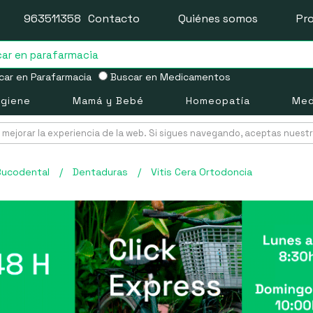
963511358
Contacto
Quiénes somos
Pr
ar en Parafarmacia
Buscar en Medicamentos
igiene
Mamá y Bebé
Homeopatía
Med
mejorar la experiencia de la web. Si sigues navegando, aceptas nuest
Bucodental
/
Dentaduras
/
Vitis Cera Ortodoncia