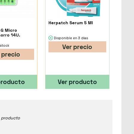
Herpatch Serum 5 Ml
4G Micro
orro 14U.
Disponible en 3 días
Ver precio
 stock
 precio
producto
Ver producto
e producto