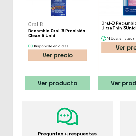
Oral-B Recambi
Oral B
UltraThin 3Uni
Recambio Oral-B Precisión
Clean 5 Unid
11 Uds. en stock
Ver pr
Disponible en 3 días
Ver precio
Ver producto
Ver pro
Preguntas y respuestas