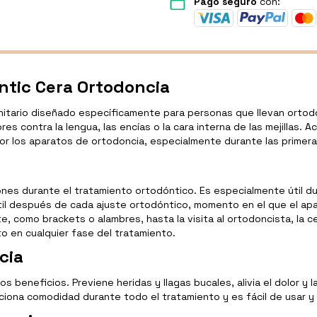
Pago seguro
con:
ontic Cera Ortodoncia
tario diseñado específicamente para personas que llevan ortodonci
es contra la lengua, las encías o la cara interna de las mejillas. 
 por los aparatos de ortodoncia, especialmente durante las primer
iones durante el tratamiento ortodóntico. Es especialmente útil du
til después de cada ajuste ortodóntico, momento en el que el ap
 como brackets o alambres, hasta la visita al ortodoncista, la c
ato en cualquier fase del tratamiento.
cia
 beneficios. Previene heridas y llagas bucales, alivia el dolor y la
iona comodidad durante todo el tratamiento y es fácil de usar y r