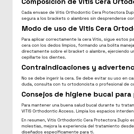
Composición de Vitis Cera Ortod
Cada envase de Vitis Orthodontic Cera Protectora Dupl
segura a los brackets o alambres sin desprenderse con 
Modo de uso de Vitis Cera Orto
Para aplicar correctamente la cera Vitis, sigue estos p
cera con los dedos limpios, formando una bolita maneja
directamente sobre el bracket o alambre, ejerciendo una
cepillarte los dientes.
Contraindicaciones y advertenc
No se debe ingerir la cera. Se debe evitar su uso en c
duda, consulta con tu ortodoncista o profesional de c
Consejos de higiene bucal para
Para mantener una buena salud bucal durante tu tratam
VITIS Orthodontic Access. Limpia los espacios interden
En resumen, Vitis Orthodontic Cera Protectora Duplo es
molestias, mejora la experiencia del tratamiento desde
diseñados específicamente para ti.