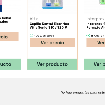
o Sensi
Vitis
Interprox
dades
Cepillo Dental Electrico
Interprox 
Vitis Sonic S10 / S20 M
Formato Ah
ecio
1 Uds. en stock
18 Uds. en
Ver precio
Ver
ducto
Ver producto
Ver 
No hay preguntas para est