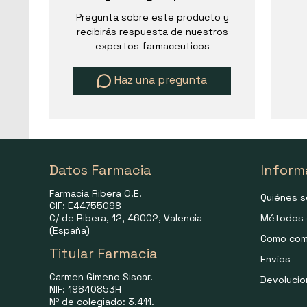
Pregunta sobre este producto y
recibirás respuesta de nuestros
expertos farmaceuticos
Haz una pregunta
Datos Farmacia
Inform
Farmacia Ribera O.E.
Quiénes 
CIF: E44755098
C/ de Ribera, 12, 46002, Valencia
Métodos 
(España)
Como com
Titular Farmacia
Envíos
Carmen Gimeno Siscar.
Devoluci
NIF: 19840853H
Nº de colegiado: 3.411.