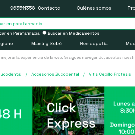
963511358
Contacto
Quiénes somos
Pr
ar en Parafarmacia
Buscar en Medicamentos
igiene
Mamá y Bebé
Homeopatía
Med
mejorar la experiencia de la web. Si sigues navegando, aceptas nuest
Bucodental
/
Accesorios Bucodental
/
Vitis Cepillo Protesis