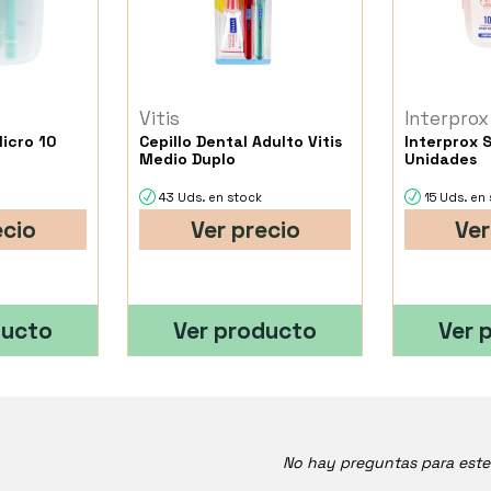
Vitis
Interprox
Micro 10
Cepillo Dental Adulto Vitis
Interprox 
Medio Duplo
Unidades
43 Uds. en stock
15 Uds. en
ecio
Ver precio
Ver
ducto
Ver producto
Ver 
No hay preguntas para est