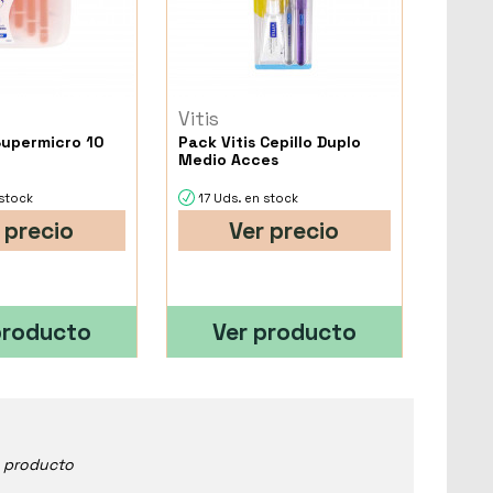
Vitis
Supermicro 10
Pack Vitis Cepillo Duplo
Medio Acces
 stock
17 Uds. en stock
 precio
Ver precio
producto
Ver producto
e producto