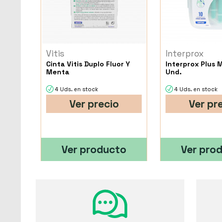
Vitis
Interprox
Cinta Vitis Duplo Fluor Y
Interprox Plus 
Menta
Und.
4 Uds. en stock
4 Uds. en stock
Ver precio
Ver pr
Ver producto
Ver pro