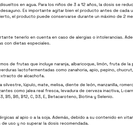
disueltos en agua. Para los niños de 3 a 12 años, la dosis se redu
desayuno. Es importante agitar bien el producto antes de cada uso
abierto, el producto puede conservarse durante un máximo de 2 m
rtante tenerlo en cuenta en caso de alergias o intolerancias. Adem
as con dietas especiales.
 de frutas que incluye naranja, albaricoque, limón, fruta de la 
erduras lactofermentadas como zanahoria, apio, pepino, chucrut, r
xtracto de alcachofa.
silvestre, lúpulo, mate, melisa, diente de león, manzanilla, romero
izantes como jalea real fresca, levadura de cerveza inactiva, L-carn
3, B5, B6, B12, C, D3, E, Betacaroteno, Biotina y Selenio.
gicas al apio o a la soja. Además, debido a su contenido en vit
s de uso y no superar la dosis recomendada.