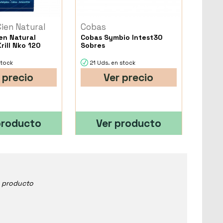
Cien Natural
Cobas
en Natural
Cobas Symbio Intest30
rill Nko 120
Sobres
stock
21 Uds. en stock
 precio
Ver precio
producto
Ver producto
e producto