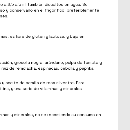
ce a 2,5 a 5 ml también disueltos en agua. Se
 y conservarlo en el frigorífico, preferiblemente
eses.
ás, es libre de gluten y lactosa, y bajo en
pasión, grosella negra, arándano, pulpa de tomate y
aíz de remolacha, espinacas, cebolla y paprika,
 y aceite de semilla de rosa silvestre. Para
itina, y una serie de vitaminas y minerales
aminas y minerales, no se recomienda su consumo en