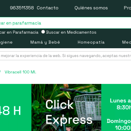
963511358
Contacto
Quiénes somos
Pr
ar en Parafarmacia
Buscar en Medicamentos
igiene
Mamá y Bebé
Homeopatía
Med
mejorar la experiencia de la web. Si sigues navegando, aceptas nuest
/
Vibracell 100 Ml.