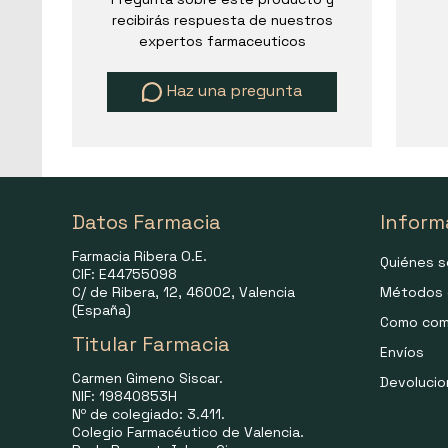
recibirás respuesta de nuestros
expertos farmaceuticos
Haz una pregunta
Datos Farmacia
Inform
Farmacia Ribera O.E.
Quiénes 
CIF: E44755098
C/ de Ribera, 12, 46002, Valencia
Métodos 
(España)
Como com
Titular Farmacia
Envíos
Carmen Gimeno Siscar.
Devoluci
NIF: 19840853H
Nº de colegiado: 3.411.
Colegio Farmacéutico de Valencia.