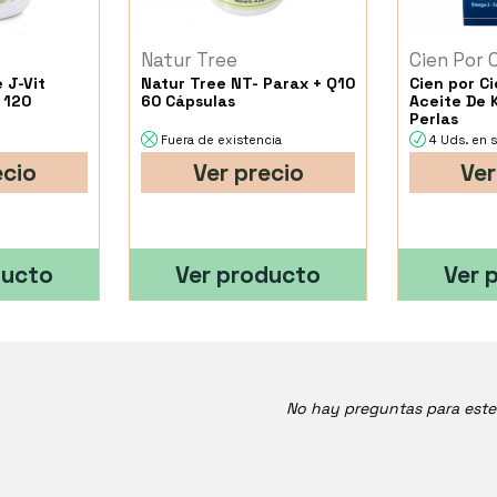
Natur Tree
Cien Por 
e J-Vit
Natur Tree NT- Parax + Q10
Cien por Ci
) 120
60 Cápsulas
Aceite De K
Perlas
Fuera de existencia
4 Uds. en 
ecio
Ver precio
Ver
ducto
Ver producto
Ver 
No hay preguntas para est