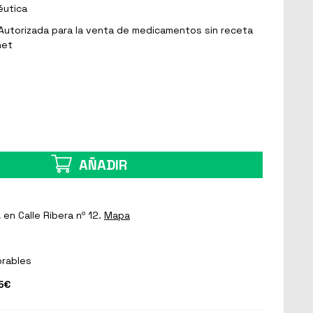
éutica
Autorizada para la venta de medicamentos sin receta
net
AÑADIR
a
en Calle Ribera nº 12.
Mapa
orables
5€