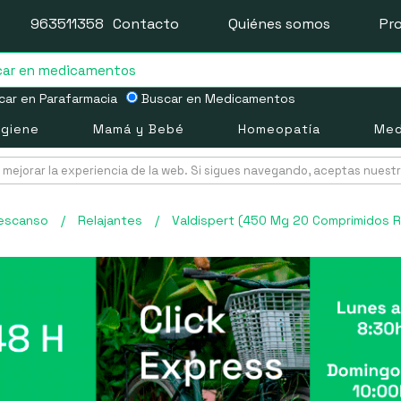
963511358
Contacto
Quiénes somos
Pr
ar en Parafarmacia
Buscar en Medicamentos
igiene
Mamá y Bebé
Homeopatía
Med
mejorar la experiencia de la web. Si sigues navegando, aceptas nuest
escanso
/
Relajantes
/
Valdispert (450 Mg 20 Comprimidos R