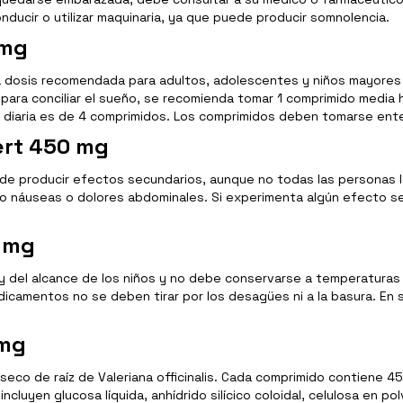
ducir o utilizar maquinaria, ya que puede producir somnolencia.
 mg
 dosis recomendada para adultos, adolescentes y niños mayores d
es para conciliar el sueño, se recomienda tomar 1 comprimido media
ma diaria es de 4 comprimidos. Los comprimidos deben tomarse en
ert 450 mg
e producir efectos secundarios, aunque no todas las personas l
mo náuseas o dolores abdominales. Si experimenta algún efecto s
0 mg
 del alcance de los niños y no debe conservarse a temperaturas s
camentos no se deben tirar por los desagües ni a la basura. En s
 mg
o seco de raíz de Valeriana officinalis. Cada comprimido contiene
luyen glucosa líquida, anhídrido silícico coloidal, celulosa en po