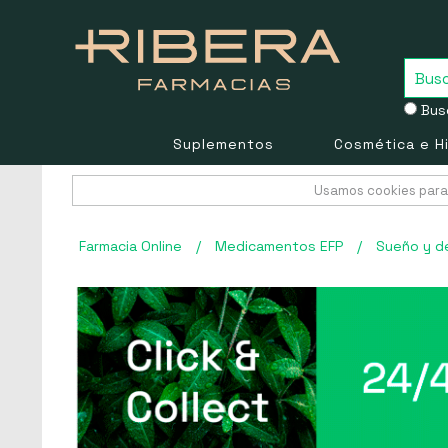
Busc
Suplementos
Cosmética e H
Usamos cookies para 
Farmacia Online
/
Medicamentos EFP
/
Sueño y d