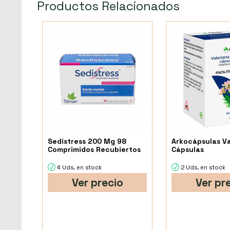
Productos Relacionados
Sedistress 200 Mg 98
Arkocápsulas V
Comprimidos Recubiertos
Cápsulas
4 Uds. en stock
2 Uds. en stock
Ver precio
Ver pr