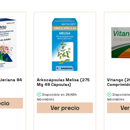
aleriana 84
Arkocápsulas Melisa (275
Vitango (2
Mg 48 Cápsulas)
Comprimido
Disponible en 24/48h
Disponible
laborables
laborables
ecio
Ver precio
Ver