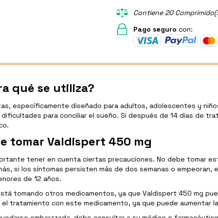
Contiene 20 Comprimido(s
Pago seguro
con:
a qué se utiliza?
s, específicamente diseñado para adultos, adolescentes y niños m
 dificultades para conciliar el sueño. Si después de 14 días de tr
co.
e tomar Valdispert 450 mg
portante tener en cuenta ciertas precauciones. No debe tomar este
s, si los síntomas persisten más de dos semanas o empeoran, es
nores de 12 años.
 está tomando otros medicamentos, ya que Valdispert 450 mg pued
 el tratamiento con este medicamento, ya que puede aumentar la
 quedarse embarazada, debe consultar a su médico o farmacéutico