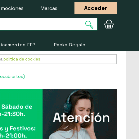
Acceder
omociones
Marcas
icamentos EFP
Packs Regalo
ra
política de cookies
.
ecubiertos)