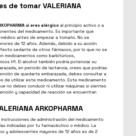
es de tomar VALERIANA
RKOPHARMA si eres alérgico
al principio activo o a
onentes del medicamento. Es importante que
 médico antes de empezar a tomarlo. No se
enores de 12 años. Además, debido a su acción
fecto sedante de otros fármacos, por lo que no se
on medicamentos como barbitúricos,
icos H1. El alcohol también podría potenciar su
razada, en periodo de lactancia, crees que podrías
tención de quedarte embarazada, debes consultar a
es de utilizar este medicamento. Este medicamento
ue no debes conducir ni utilizar máquinas si sientes
tención y capacidad de reacción se encuentran
VALERIANA ARKOPHARMA
 instrucciones de administración del medicamento
las indicadas por tu farmacéutico o médico. La
os y adolescentes mayores de 12 años es de 2