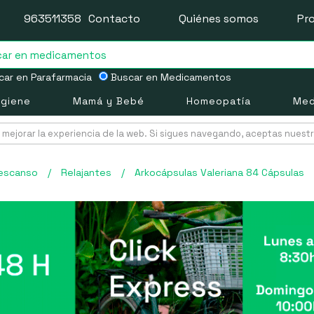
963511358
Contacto
Quiénes somos
Pr
ar en Parafarmacia
Buscar en Medicamentos
igiene
Mamá y Bebé
Homeopatía
Med
mejorar la experiencia de la web. Si sigues navegando, aceptas nuest
escanso
/
Relajantes
/
Arkocápsulas Valeriana 84 Cápsulas