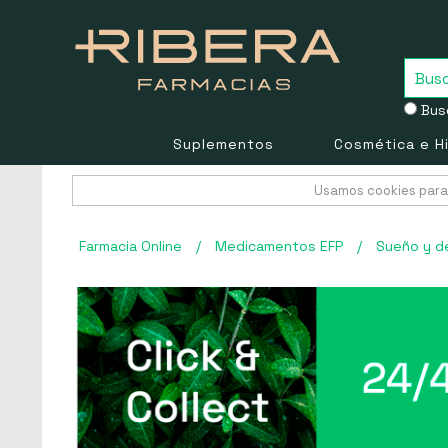
Busc
Suplementos
Cosmética e H
Usamos cookies para 
Farmacia Online
/
Medicamentos EFP
/
Sueño y d