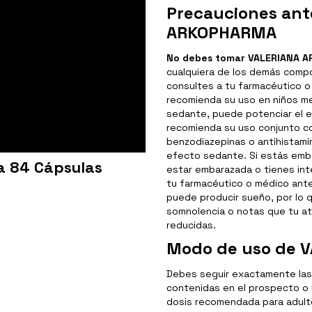
Precauciones ant
ARKOPHARMA
No debes tomar VALERIANA A
cualquiera de los demás comp
consultes a tu farmacéutico o
recomienda su uso en niños m
sedante, puede potenciar el e
recomienda su uso conjunto c
benzodiazepinas o antihistamín
efecto sedante. Si estás emba
a 84 Cápsulas
estar embarazada o tienes in
tu farmacéutico o médico ant
puede producir sueño, por lo q
somnolencia o notas que tu a
reducidas.
Modo de uso de 
Debes seguir exactamente las
contenidas en el prospecto o 
dosis recomendada para adult