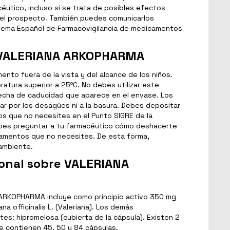
éutico, incluso si se trata de posibles efectos
el prospecto. También puedes comunicarlos
stema Español de Farmacovigilancia de medicamentos
 VALERIANA ARKOPHARMA
to fuera de la vista y del alcance de los niños.
atura superior a 25ºC. No debes utilizar este
cha de caducidad que aparece en el envase. Los
r por los desagües ni a la basura. Debes depositar
s que no necesites en el Punto SIGRE de la
ebes preguntar a tu farmacéutico cómo deshacerte
camentos que no necesites. De esta forma,
ambiente.
ional sobre VALERIANA
ARKOPHARMA incluye como principio activo 350 mg
na officinalis L. (Valeriana). Los demás
es: hipromelosa (cubierta de la cápsula). Existen 2
 contienen 45, 50 y 84 cápsulas.