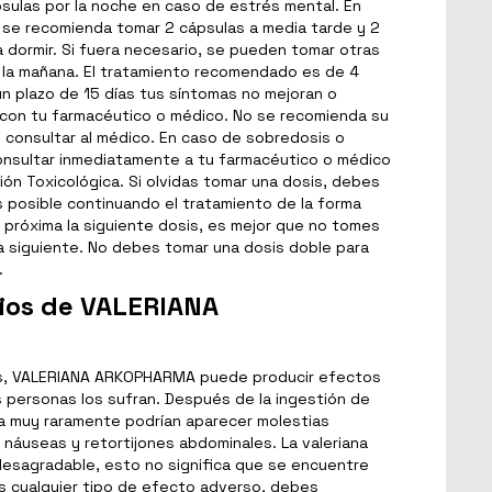
psulas por la noche en caso de estrés mental. En
, se recomienda tomar 2 cápsulas a media tarde y 2
a dormir. Si fuera necesario, se pueden tomar otras
 la mañana. El tratamiento recomendado es de 4
n plazo de 15 días tus síntomas no mejoran o
 con tu farmacéutico o médico. No se recomienda su
 consultar al médico. En caso de sobredosis o
onsultar inmediatamente a tu farmacéutico o médico
ción Toxicológica. Si olvidas tomar una dosis, debes
 posible continuando el tratamiento de la forma
á próxima la siguiente dosis, es mejor que no tomes
la siguiente. No debes tomar una dosis doble para
.
ios de VALERIANA
, VALERIANA ARKOPHARMA puede producir efectos
 personas los sufran. Después de la ingestión de
na muy raramente podrían aparecer molestias
 náuseas y retortijones abdominales. La valeriana
 desagradable, esto no significa que se encuentre
s cualquier tipo de efecto adverso, debes