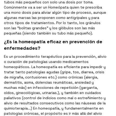
tubos más pequeños con solo una dosis por toma.
Comúnmente va a ser un Homeópata quien te prescriba
una mono dosis para aliviar algún tipo de proceso, aunque
algunas marcas las proponen como antigripales y para
otros tipos de tratamientos. Por lo tanto, los gránulos
son las “bolitas grandes” y los glóbulos son las más
pequeñas (siendo también su tubo más pequeño).
¿Es la homeopatía eficaz en prevención de
enfermedades?
Es un procedimiento terapéutico para la prevención, alivio
o curación de patologías usando medicamentos
homeopáticos. La homeopatía es eficiente para impedir y
tratar tanto patologías agudas (gripe, tos, diarrea, crisis
de migraña, contusiones etc.) como crónicas (alergia,
dermatitis, asma, dolencias reumáticas, ansiedad y
muchas más) en infecciones de repetición (garganta,
oídos, ginecológicas, urinarias.), y también en cuidados
paliativos (control de indicios como mal o estreñimiento y
alivio de resultados consecutivos como las náuseas de la
quimioterapia...) En homeopatía, y fundamentalmente en
patologías crónicas, el propósito es ir más allá del alivio