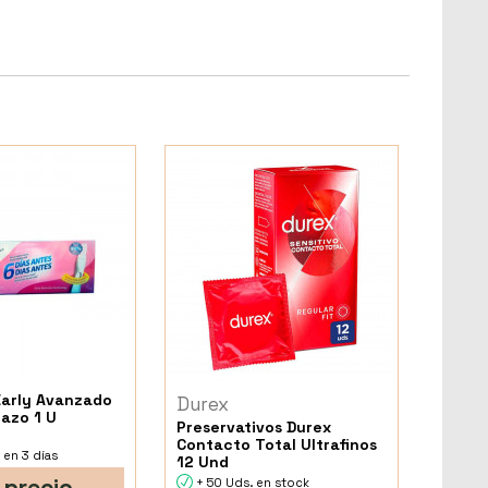
Early Avanzado
Durex
azo 1 U
Preservativos Durex
Contacto Total Ultrafinos
 en 3 días
12 Und
 precio
+ 50 Uds. en stock