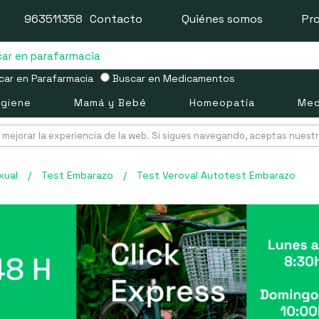
963511358
Contacto
Quiénes somos
Pr
ar en Parafarmacia
Buscar en Medicamentos
igiene
Mamá y Bebé
Homeopatía
Med
mejorar la experiencia de la web. Si sigues navegando, aceptas nuest
xual
/
Test Embarazo
/
Test Veroval Autotest Embarazo