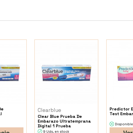
De
Predictor 
Clearblue
l
Test Embar
Clear Blue Prueba De
Embarazo Ultratemprana
Disponible
Digital 1 Prueba
ecio
Ver
9 Uds. en stock