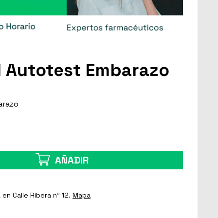
l Autotest Embarazo
arazo
AÑADIR
a
en Calle Ribera nº 12.
Mapa