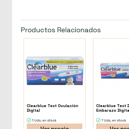
Productos Relacionados
Clearblue Test Ovulación
Clearblue Test 
Digital
Embarazo Digita
1 Uds. en stock
7 Uds. en stock
Ver precio
Ver pr