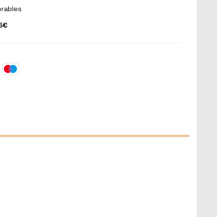
orables
5€