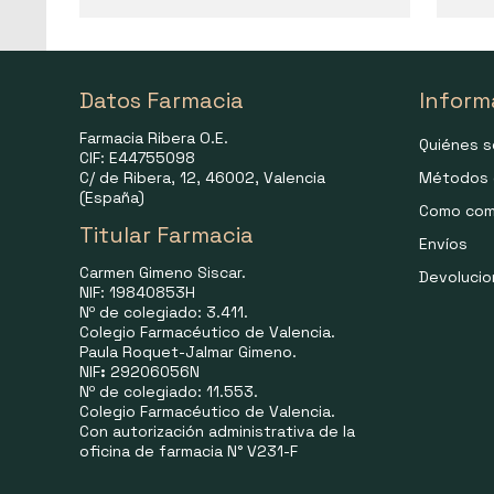
Datos Farmacia
Inform
Farmacia Ribera O.E.
Quiénes 
CIF: E44755098
C/ de Ribera, 12, 46002, Valencia
Métodos 
(España)
Como com
Titular Farmacia
Envíos
Carmen Gimeno Siscar.
Devoluci
NIF: 19840853H
Nº de colegiado: 3.411.
Colegio Farmacéutico de Valencia.
Paula Roquet-Jalmar Gimeno.
NIF
:
29206056N
Nº de colegiado: 11.553.
Colegio Farmacéutico de Valencia.
Con autorización administrativa de la
oficina de farmacia N° V231-F