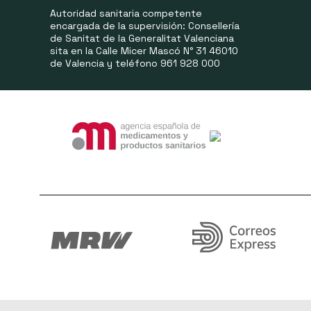
Autoridad sanitaria competente
encargada de la supervisión: Consellería
de Sanitat de la Generalitat Valenciana
sita en la Calle Micer Mascó N° 31 46010
de Valencia y teléfono 961 928 000