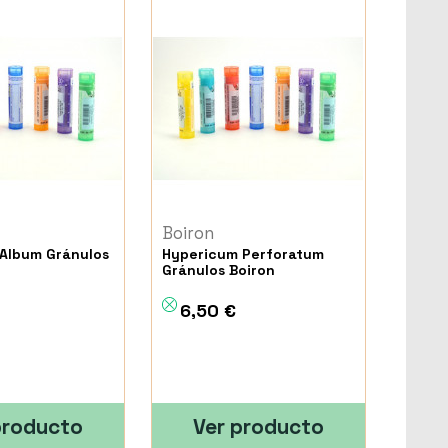
Boiron
Album Gránulos
Hypericum Perforatum
Gránulos Boiron
6,50 €
producto
Ver producto