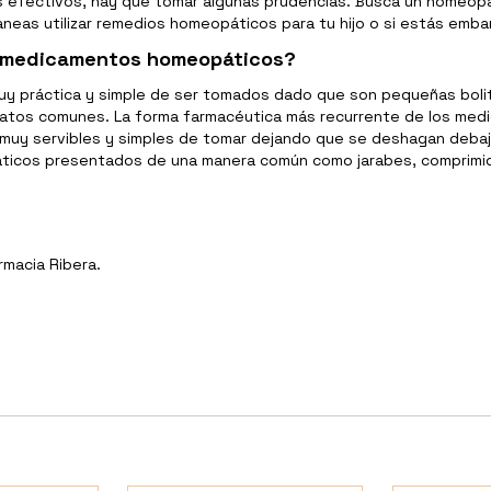
ás efectivos, hay que tomar algunas prudencias. Busca un homeóp
neas utilizar remedios homeopáticos para tu hijo o si estás emb
s medicamentos homeopáticos?
 práctica y simple de ser tomados dado que son pequeñas bolit
matos comunes. La forma farmacéutica más recurrente de los med
 muy servibles y simples de tomar dejando que se deshagan debajo
áticos presentados de una manera común como jarabes, comprimid
rmacia Ribera.