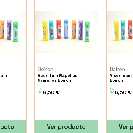
Boiron
Boiron
cum
Aconitum Napellus
Arsenicum 
Gránulos Boiron
Boiron
6,50 €
6,50 €
ducto
Ver producto
Ver 