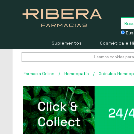
Busc
Suplementos
Cosmética e H
Usamos cookies para 
Farmacia Online
/
Homeopatía
/
Gránulos Homeop