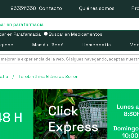
963511358
Contacto
Quiénes somos
Pr
ar en Parafarmacia
Buscar en Medicamentos
igiene
Mamá y Bebé
Homeopatía
Med
mejorar la experiencia de la web. Si sigues navegando, aceptas nuest
atía
/
Terebinthina Gránulos Boiron