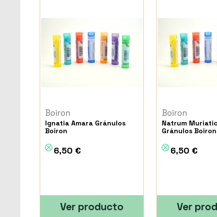
Boiron
Boiron
Ignatia Amara Gránulos
Natrum Muriati
Boiron
Gránulos Boiron
6,50 €
6,50 €
Ver producto
Ver pro