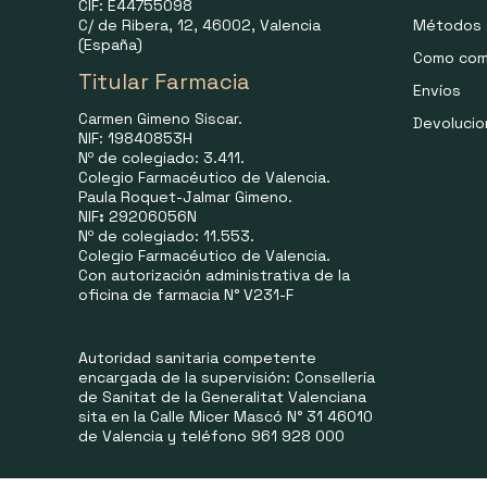
CIF: E44755098
C/ de Ribera, 12, 46002, Valencia
Métodos 
(España)
Como com
Titular Farmacia
Envíos
Carmen Gimeno Siscar.
Devoluci
NIF: 19840853H
Nº de colegiado: 3.411.
Colegio Farmacéutico de Valencia.
Paula Roquet-Jalmar Gimeno.
NIF
:
29206056N
Nº de colegiado: 11.553.
Colegio Farmacéutico de Valencia.
Con autorización administrativa de la
oficina de farmacia N° V231-F
Autoridad sanitaria competente
encargada de la supervisión: Consellería
de Sanitat de la Generalitat Valenciana
sita en la Calle Micer Mascó N° 31 46010
de Valencia y teléfono 961 928 000