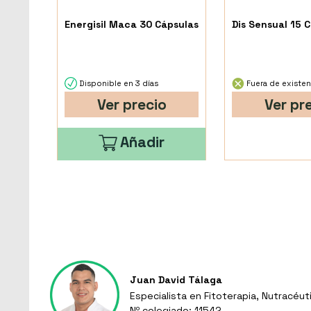
Energisil Maca 30 Cápsulas
Dis Sensual 15 
Disponible en 3 días
Fuera de existen
Ver precio
Ver pr
Añadir
Juan David Tálaga
Especialista en Fitoterapia, Nutracéut
Nº colegiado: 11542