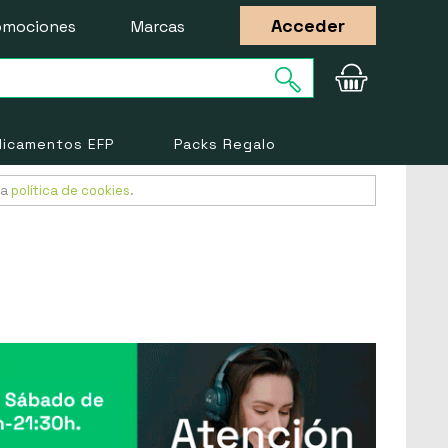
Acceder
omociones
Marcas
icamentos EFP
Packs Regalo
ra
política de cookies
.