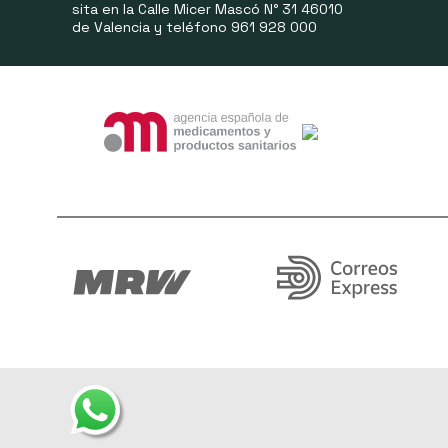
sita en la Calle Micer Mascó N° 31 46010
de Valencia y teléfono 961 928 000