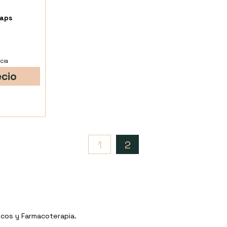
Caps
cia
ecio
1
2
icos y Farmacoterapia.