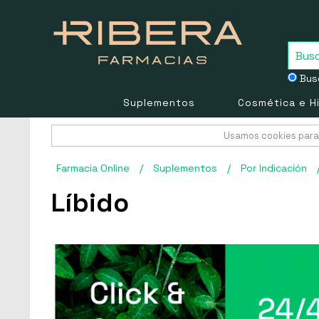
Busc
Suplementos
Cosmética e H
Usamos cookies para 
Farmacia Online
/
Suplementos
/
Por Indicación
Líbido