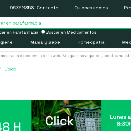
963511358
Contacto
Quiénes somos
Pr
ar en Parafarmacia
Buscar en Medicamentos
igiene
Mamá y Bebé
Homeopatía
Med
mejorar la experiencia de la web. Si sigues navegando, aceptas nuest
/
Líbido