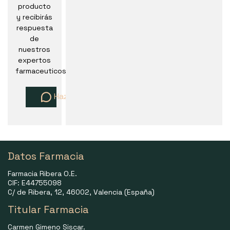
producto
y recibirás
respuesta
de
nuestros
expertos
farmaceuticos
Haz una pregunta
Datos Farmacia
Farmacia Ribera O.E.
CIF: E44755098
C/ de Ribera, 12, 46002, Valencia (España)
Titular Farmacia
Carmen Gimeno Siscar.