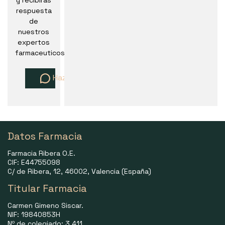
y recibirás
respuesta
de
nuestros
expertos
farmaceuticos
Haz una pregunta
Datos Farmacia
Farmacia Ribera O.E.
CIF: E44755098
C/ de Ribera, 12, 46002, Valencia (España)
Titular Farmacia
Carmen Gimeno Siscar.
NIF: 19840853H
Nº de colegiado: 3.411.