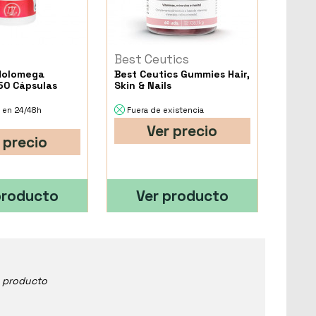
d
Best Ceutics
Holomega
Best Ceutics Gummies Hair,
50 Cápsulas
Skin & Nails
 en 24/48h
Fuera de existencia
Ver precio
 precio
producto
Ver producto
e producto