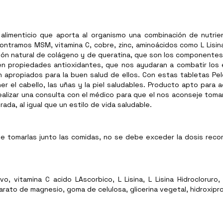
o alimenticio que aporta al organismo una combinación de nutr
contramos MSM, vitamina C, cobre, zinc, aminoácidos como L Lisina,
ión natural de colágeno y de queratina, que son los componentes 
bién propiedades antioxidantes, que nos ayudaran a combatir los 
 apropiados para la buen salud de ellos. Con estas tabletas Pel
r el cabello, las uñas y la piel saludables. Producto apto para
ealizar una consulta con el médico para que el nos aconseje tom
rada, al igual que un estilo de vida saludable.
le tomarlas junto las comidas, no se debe exceder la dosis rec
, vitamina C acido LAscorbico, L Lisina, L Lisina Hidrocloruro, L
earato de magnesio, goma de celulosa, glicerina vegetal, hidroxiprop