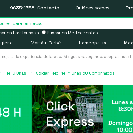
963511358
Contacto
Quiénes somos
Pr
ar en Parafarmacia
Buscar en Medicamentos
igiene
Mamá y Bebé
Homeopatía
Med
mejorar la experiencia de la web. Si sigues navegando, aceptas nuest
/
Piel y Uñas
/
Solgar Pelo,Piel Y Uñas 60 Comprimidos