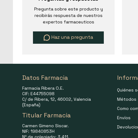
Pregunta sobre este producto y
recibirás respuesta de nuestros
expertos farmaceuticos
Haz una pregunta
Datos Farmacia
Inform
Farmacia Ribera O.E.
Quiénes 
CIF: E44755098
C/ de Ribera, 12, 46002, Valencia
Métodos 
(España)
Como com
Titular Farmacia
Envíos
Carmen Gimeno Siscar.
Devoluci
NIF: 19840853H
Nº de colegiado: 3.411.