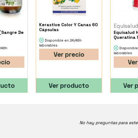
Kerastive Color Y Canas 60
Equisalu
Cápsulas
 (Sangre De
Equisalud 
Queratina 
Disponible en 24/48h
laborables
4/48h
Disponible
Ver precio
laborables
ecio
Ver
ducto
Ver producto
Ver 
No hay preguntas para est