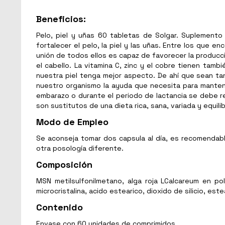
Beneficios:
Pelo, piel y uñas 60 tabletas de Solgar. Suplement
fortalecer el pelo, la piel y las uñas. Entre los que en
unión de todos ellos es capaz de favorecer la producc
el cabello. La vitamina C, zinc y el cobre tienen tam
nuestra piel tenga mejor aspecto. De ahí que sean tan
nuestro organismo la ayuda que necesita para mantene
embarazo o durante el periodo de lactancia se debe r
son sustitutos de una dieta rica, sana, variada y equilib
Modo de Empleo
Se aconseja tomar dos capsula al día, es recomendab
otra posología diferente.
Composición
MSN metilsulfonilmetano, alga roja LCalcareum en polvo
microcristalina, acido estearico, dioxido de silicio, est
Contenido
Envase con 60 unidades de comprimidos.