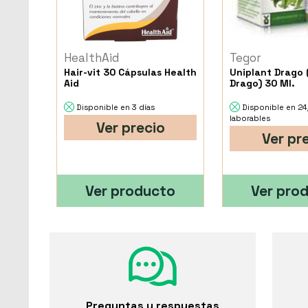
HealthAid
Tegor
Hair-vit 30 Cápsulas Health
Uniplant Drago
Aid
Drago) 30 Ml.
Disponible en 3 días
Disponible en 2
laborables
Ver precio
Ver pr
Ver producto
Ver pro
Preguntas y respuestas