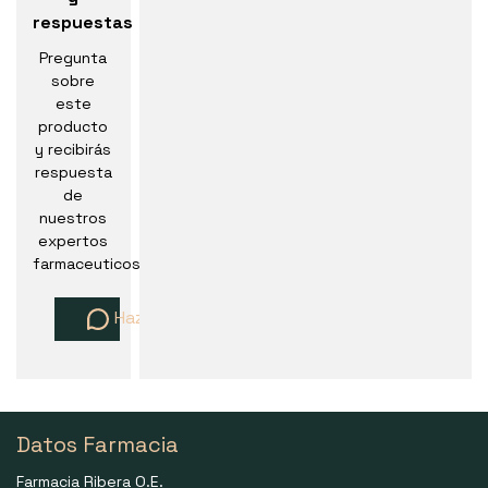
respuestas
Pregunta
sobre
este
producto
y recibirás
respuesta
de
nuestros
expertos
farmaceuticos
Haz una pregunta
Datos Farmacia
Farmacia Ribera O.E.