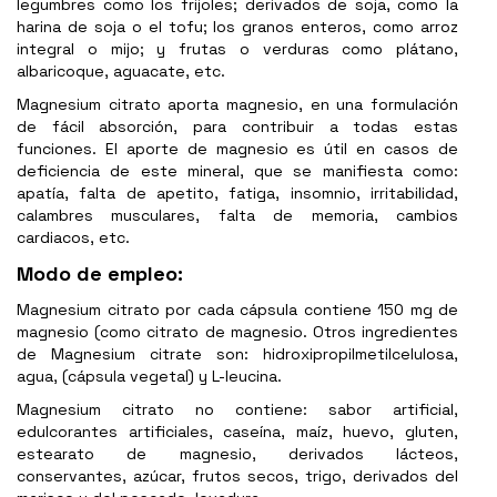
legumbres como los frijoles; derivados de soja, como la
harina de soja o el tofu; los granos enteros, como arroz
integral o mijo; y frutas o verduras como plátano,
albaricoque, aguacate, etc.
Magnesium citrato aporta magnesio, en una formulación
de fácil absorción, para contribuir a todas estas
funciones. El aporte de magnesio es útil en casos de
deficiencia de este mineral, que se manifiesta como:
apatía, falta de apetito, fatiga, insomnio, irritabilidad,
calambres musculares, falta de memoria, cambios
cardiacos, etc.
Modo de empleo:
Magnesium citrato por cada cápsula contiene 150 mg de
magnesio (como citrato de magnesio. Otros ingredientes
de Magnesium citrate son: hidroxipropilmetilcelulosa,
agua, (cápsula vegetal) y L-leucina.
Magnesium citrato no contiene: sabor artificial,
edulcorantes artificiales, caseína, maíz, huevo, gluten,
estearato de magnesio, derivados lácteos,
conservantes, azúcar, frutos secos, trigo, derivados del