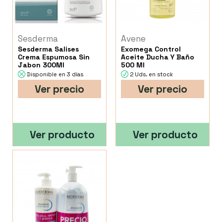
Sesderma
Avene
Sesderma Salises
Exomega Control
Crema Espumosa Sin
Aceite Ducha Y Baño
Jabon 300Ml
500 Ml
Disponible en 3 días
2 Uds. en stock
Ver precio
Ver precio
Ver producto
Ver producto