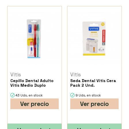
Vitis
Vitis
Cepillo Dental Adulto
Seda Dental Vitis Cera
Vitis Medio Duplo
Pack 2 Und.
43 Uds. en stock
9 Uds. en stock
Ver precio
Ver precio