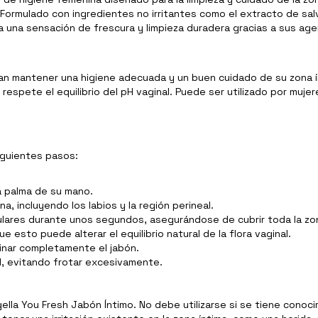
l. Formulado con ingredientes no irritantes como el extracto de sa
na una sensación de frescura y limpieza duradera gracias a sus ag
can mantener una higiene adecuada y un buen cuidado de su zona
espete el equilibrio del pH vaginal. Puede ser utilizado por muj
siguientes pasos:
a palma de su mano.
, incluyendo los labios y la región perineal.
lares durante unos segundos, asegurándose de cubrir toda la zo
e esto puede alterar el equilibrio natural de la flora vaginal.
inar completamente el jabón.
l, evitando frotar excesivamente.
ella You Fresh Jabón Íntimo. No debe utilizarse si se tiene conoci