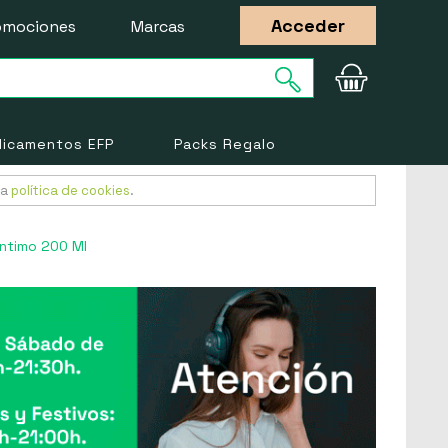
Acceder
omociones
Marcas
icamentos EFP
Packs Regalo
ra
política de cookies
.
Intimo 200 Ml