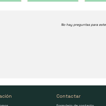
No hay preguntas para est
ación
Contactar
somos
Formulario de contacto