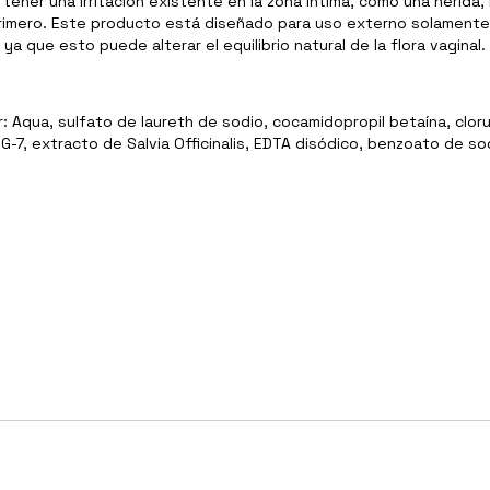
ener una irritación existente en la zona íntima, como una herida,
imero. Este producto está diseñado para uso externo solamente 
, ya que esto puede alterar el equilibrio natural de la flora vaginal.
Aqua, sulfato de laureth de sodio, cocamidopropil betaína, clorur
EG-7, extracto de Salvia Officinalis, EDTA disódico, benzoato de s