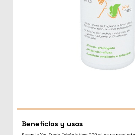
Beneficios y usos
Saugella You Fresh Jabón Íntimo 200 ml es un producto 