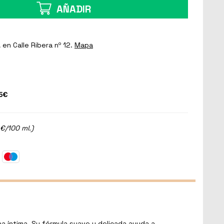
AÑADIR
a
en Calle Ribera nº 12.
Mapa
5€
 €/100 ml.)
a íntima. Su fórmula suave y delicada ayuda a