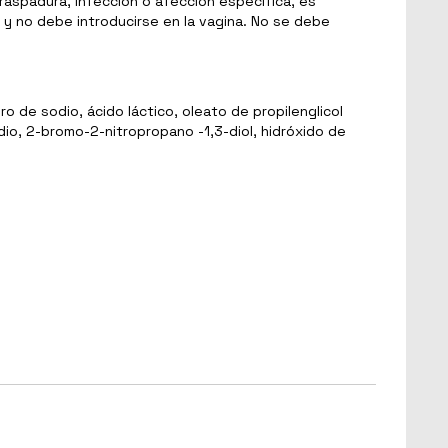
 raspadura, infección o afección específica, es
y no debe introducirse en la vagina. No se debe
o de sodio, ácido láctico, oleato de propilenglicol
odio, 2-bromo-2-nitropropano -1,3-diol, hidróxido de