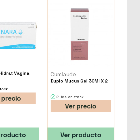
Hidrat Vaginal
Cumlaude
Duplo Mucus Gel 30Ml X 2
stock
 precio
2 Uds. en stock
Ver precio
producto
Ver producto