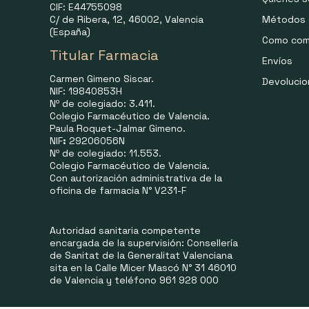
CIF: E44755098
C/ de Ribera, 12, 46002, Valencia
Métodos 
(España)
Como com
Titular Farmacia
Envíos
Carmen Gimeno Siscar.
Devoluci
NIF: 19840853H
Nº de colegiado: 3.411.
Colegio Farmacéutico de Valencia.
Paula Roquet-Jalmar Gimeno.
NIF
:
29206056N
Nº de colegiado: 11.553.
Colegio Farmacéutico de Valencia.
Con autorización administrativa de la
oficina de farmacia N° V231-F
Autoridad sanitaria competente
encargada de la supervisión: Consellería
de Sanitat de la Generalitat Valenciana
sita en la Calle Micer Mascó N° 31 46010
de Valencia y teléfono 961 928 000