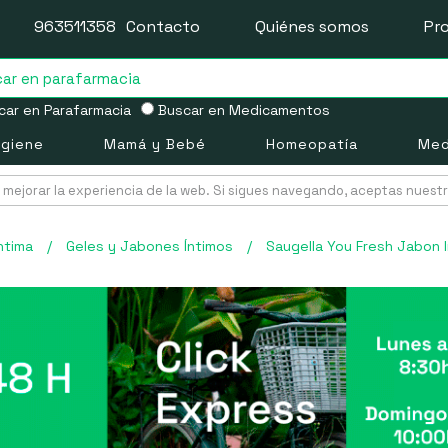
963511358
Contacto
Quiénes somos
Pr
ar en Parafarmacia
Buscar en Medicamentos
igiene
Mamá y Bebé
Homeopatía
Med
mejorar la experiencia de la web. Si sigues navegando, aceptas nuest
ntima
/
Geles y Jabones Íntimos
/
Saugella You Fresh Jabon 