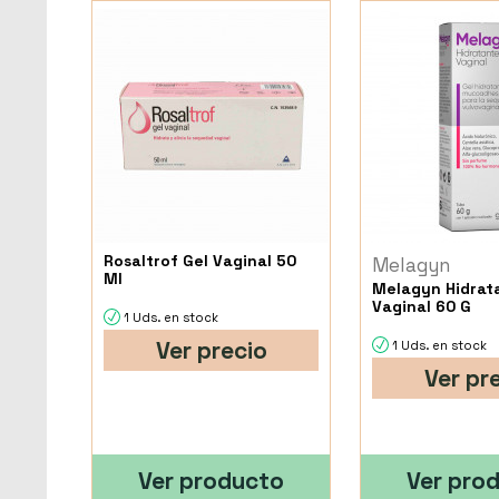
Rosaltrof Gel Vaginal 50
Melagyn
Ml
Melagyn Hidrat
Vaginal 60 G
1 Uds. en stock
Ver precio
1 Uds. en stock
Ver pr
Ver producto
Ver pro