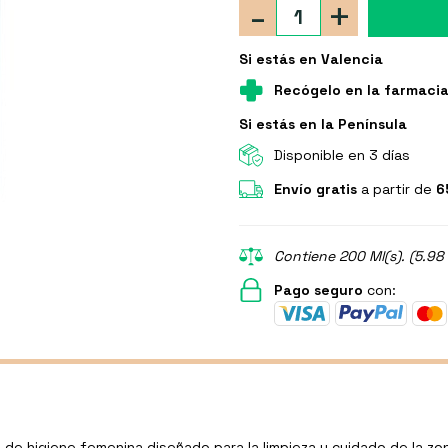
-
+
Si estás en Valencia
Recógelo en la farmaci
Si estás en la Península
Disponible en 3 días
Envío gratis
a partir de
6
Contiene 200 Ml(s). (5.98
Pago seguro
con:
de higiene femenina diseñado para la limpieza y cuidado de la zon