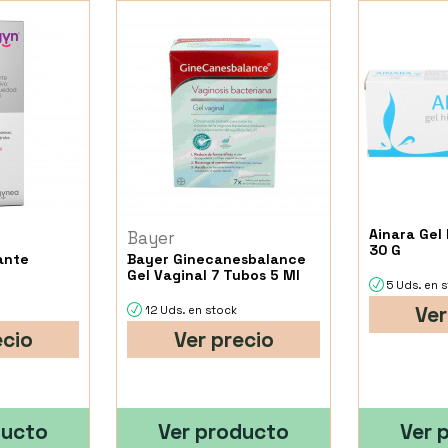
Ainara Gel 
Bayer
30 G
ante
Bayer Ginecanesbalance
Gel Vaginal 7 Tubos 5 Ml
5 Uds. en 
Ver
12 Uds. en stock
ecio
Ver precio
ducto
Ver producto
Ver 