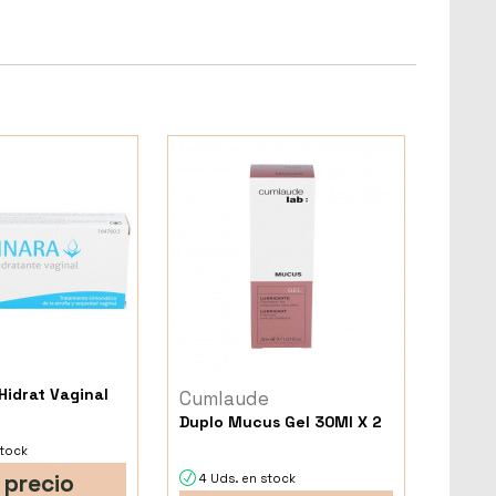
Hidrat Vaginal
Cumlaude
Duplo Mucus Gel 30Ml X 2
stock
 precio
4 Uds. en stock