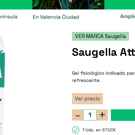
VER MARCA Saugella
Saugella At
Gel fisiológico indicado par
refrescante.
Ver precio
-
+
1 Uds. en STOCK