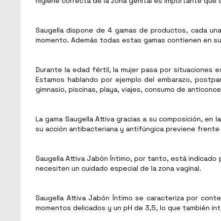
higiene correcta de la zona genital es importante que 
Saugella dispone de 4 gamas de productos, cada una 
momento. Además todas estas gamas contienen en su co
Durante la edad fértil, la mujer pasa por situaciones 
Estamos hablando por ejemplo del embarazo, postpart
gimnasio, piscinas, playa, viajes, consumo de anticonc
La gama Saugella Attiva gracias a su composición, en l
su acción antibacteriana y antifúngica previene frente
Saugella Attiva Jabón Íntimo, por tanto, está indicado 
necesiten un cuidado especial de la zona vaginal.
Saugella Attiva Jabón Íntimo se caracteriza por cont
momentos delicados y un pH de 3,5, lo que también int