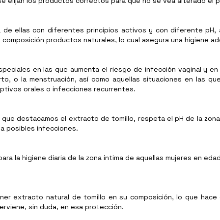
se elijan los productos correctos para que no se vea alterado el p
de ellas con diferentes principios activos y con diferente pH,
mposición productos naturales, lo cual asegura una higiene ade
especiales en las que aumenta el riesgo de infección vaginal y en 
o, o la menstruación, así como aquellas situaciones en las que
eptivos orales o infecciones recurrentes.
a que destacamos el extracto de tomillo, respeta el pH de la zona 
 a posibles infecciones.
para la higiene diaria de la zona íntima de aquellas mujeres en eda
ener extracto natural de tomillo en su composición, lo que hac
erviene, sin duda, en esa protección.