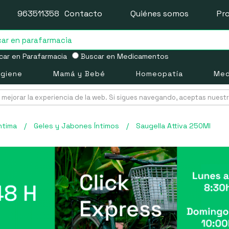
963511358
Contacto
Quiénes somos
Pr
ar en Parafarmacia
Buscar en Medicamentos
igiene
Mamá y Bebé
Homeopatía
Med
mejorar la experiencia de la web. Si sigues navegando, aceptas nuest
ntima
/
Geles y Jabones Íntimos
/
Saugella Attiva 250Ml