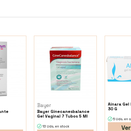
Ainara Gel 
Bayer
30 G
ante
Bayer Ginecanesbalance
Gel Vaginal 7 Tubos 5 Ml
5 Uds. en 
Ver
13 Uds. en stock