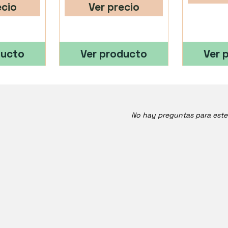
ecio
Ver precio
ducto
Ver producto
Ver 
No hay preguntas para est