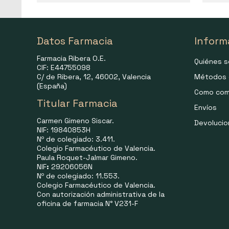
Datos Farmacia
Inform
Farmacia Ribera O.E.
Quiénes 
CIF: E44755098
C/ de Ribera, 12, 46002, Valencia
Métodos 
(España)
Como com
Titular Farmacia
Envíos
Carmen Gimeno Siscar.
Devoluci
NIF: 19840853H
Nº de colegiado: 3.411.
Colegio Farmacéutico de Valencia.
Paula Roquet-Jalmar Gimeno.
NIF
:
29206056N
Nº de colegiado: 11.553.
Colegio Farmacéutico de Valencia.
Con autorización administrativa de la
oficina de farmacia N° V231-F