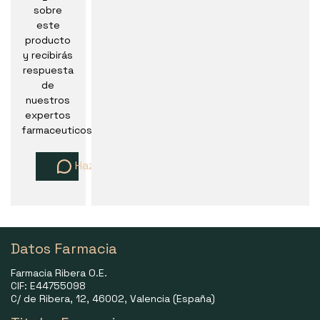
sobre
este
producto
y recibirás
respuesta
de
nuestros
expertos
farmaceuticos
Haz una pregunta
Datos Farmacia
Farmacia Ribera O.E.
CIF: E44755098
C/ de Ribera, 12, 46002, Valencia (España)