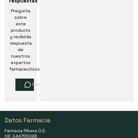
respuestas
Pregunta
sobre
este
producto
y recibirás
respuesta
de
nuestros
expertos
farmaceuticos
Haz una pregunta
Datos Farmacia
Farmacia Ribera O.E.
CIF: E44755098