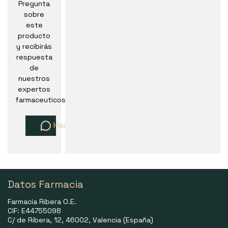
Pregunta
sobre
este
producto
y recibirás
respuesta
de
nuestros
expertos
farmaceuticos
Haz una pregunta
Datos Farmacia
Farmacia Ribera O.E.
CIF: E44755098
C/ de Ribera, 12, 46002, Valencia (España)