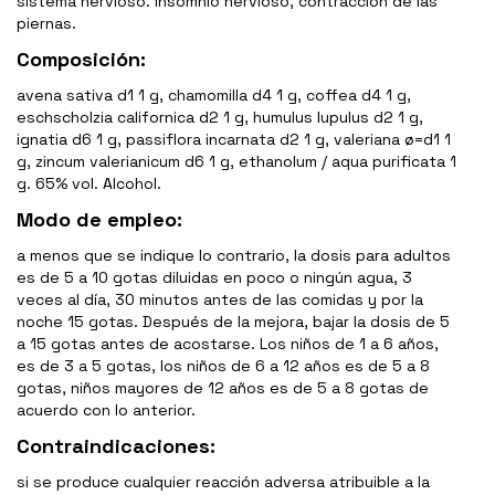
sistema nervioso. Insomnio nervioso, contracción de las
piernas.
Composición:
avena sativa d1 1 g, chamomilla d4 1 g, coffea d4 1 g,
eschscholzia californica d2 1 g, humulus lupulus d2 1 g,
ignatia d6 1 g, passiflora incarnata d2 1 g, valeriana ø=d1 1
g, zincum valerianicum d6 1 g, ethanolum / aqua purificata 1
g. 65% vol. Alcohol.
Modo de empleo:
a menos que se indique lo contrario, la dosis para adultos
es de 5 a 10 gotas diluidas en poco o ningún agua, 3
veces al día, 30 minutos antes de las comidas y por la
noche 15 gotas. Después de la mejora, bajar la dosis de 5
a 15 gotas antes de acostarse. Los niños de 1 a 6 años,
es de 3 a 5 gotas, los niños de 6 a 12 años es de 5 a 8
gotas, niños mayores de 12 años es de 5 a 8 gotas de
acuerdo con lo anterior.
Contraindicaciones:
si se produce cualquier reacción adversa atribuible a la