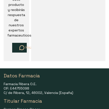
producto
y recibirás
respuesta
de
nuestros
expertos
farmaceuticos
Haz una pregunta
Datos Farmacia
Farmacia Ribera O.E.
CIF: E44755098
C/ de Ribera, 12, 46002, Valencia (España)
Titular Farmacia