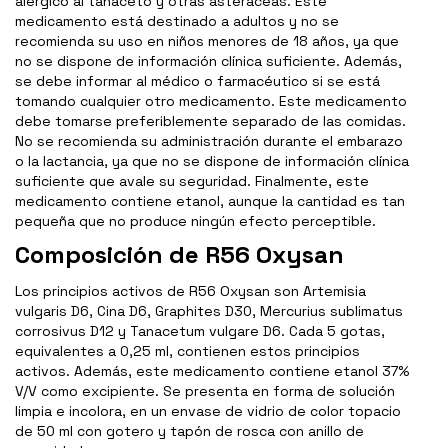
alérgico al tanaceto y otras asteráceas. Este
medicamento está destinado a adultos y no se
recomienda su uso en niños menores de 18 años, ya que
no se dispone de información clínica suficiente. Además,
se debe informar al médico o farmacéutico si se está
tomando cualquier otro medicamento. Este medicamento
debe tomarse preferiblemente separado de las comidas.
No se recomienda su administración durante el embarazo
o la lactancia, ya que no se dispone de información clínica
suficiente que avale su seguridad. Finalmente, este
medicamento contiene etanol, aunque la cantidad es tan
pequeña que no produce ningún efecto perceptible.
Composición de R56 Oxysan
Los principios activos de R56 Oxysan son Artemisia
vulgaris D6, Cina D6, Graphites D30, Mercurius sublimatus
corrosivus D12 y Tanacetum vulgare D6. Cada 5 gotas,
equivalentes a 0,25 ml, contienen estos principios
activos. Además, este medicamento contiene etanol 37%
V/V como excipiente. Se presenta en forma de solución
limpia e incolora, en un envase de vidrio de color topacio
de 50 ml con gotero y tapón de rosca con anillo de