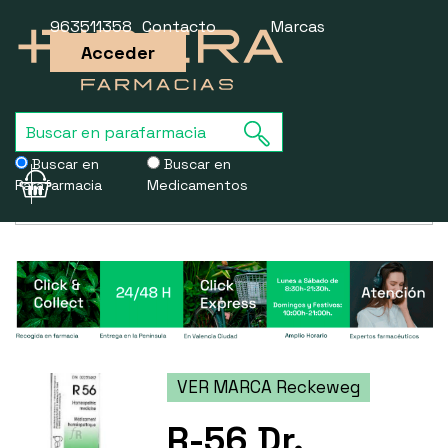
963511358
Contacto
Marcas
Acceder
Buscar en
Buscar en
Parafarmacia
Medicamentos
Usamos cookies para mejorar la experiencia de la web. Si sigues
navegando, aceptas nuestra
política de cookies
.
VER MARCA Reckeweg
R-56 Dr.