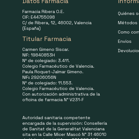
Datos Farmacia
Inform
Farmacia Ribera O.E.
Quiénes 
CIF: E44755098
C/ de Ribera, 12, 46002, Valencia
Métodos 
(España)
Como com
Titular Farmacia
Envíos
Carmen Gimeno Siscar.
Devoluci
NIF: 19840853H
Nº de colegiado: 3.411.
Colegio Farmacéutico de Valencia.
Paula Roquet-Jalmar Gimeno.
NIF
:
29206056N
Nº de colegiado: 11.553.
Colegio Farmacéutico de Valencia.
Con autorización administrativa de la
oficina de farmacia N° V231-F
Autoridad sanitaria competente
encargada de la supervisión: Consellería
de Sanitat de la Generalitat Valenciana
sita en la Calle Micer Mascó N° 31 46010