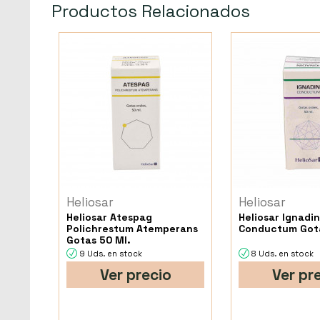
Productos Relacionados
Heliosar
Heliosar
Heliosar Atespag
Heliosar Ignadi
Polichrestum Atemperans
Conductum Got
Gotas 50 Ml.
9 Uds. en stock
8 Uds. en stock
Ver precio
Ver pr