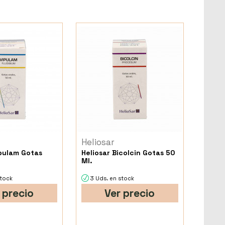
Heliosar
ipulam Gotas
Heliosar Bicolcin Gotas 50
Ml.
stock
3 Uds. en stock
 precio
Ver precio