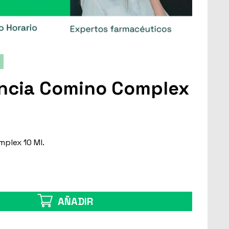
encia Comino Complex
plex 10 Ml.
AÑADIR