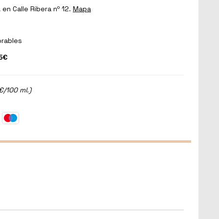
a
en Calle Ribera nº 12.
Mapa
orables
5€
€/100 ml.)