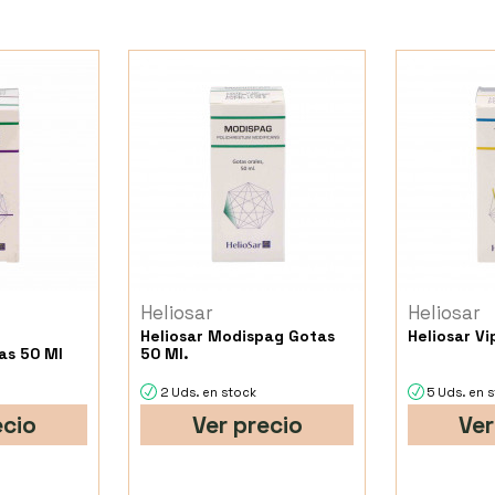
Heliosar
Heliosar
n
Heliosar Modispag Gotas
Heliosar V
as 50 Ml
50 Ml.
2 Uds. en stock
5 Uds. en 
ecio
Ver precio
Ver