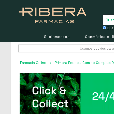
Busc
Suplementos
Cosmética e H
Usamos cookies para 
Farmacia Online
/
Primera Esencia Comino Complex 1