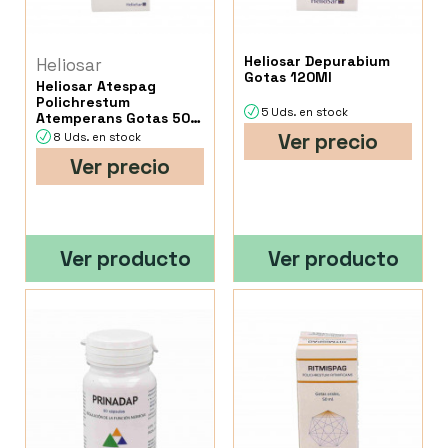
Heliosar Depurabium
Heliosar
Gotas 120Ml
Heliosar Atespag
Polichrestum
5 Uds. en stock
Atemperans Gotas 50
Ml.
Ver precio
8 Uds. en stock
Ver precio
Ver producto
Ver producto