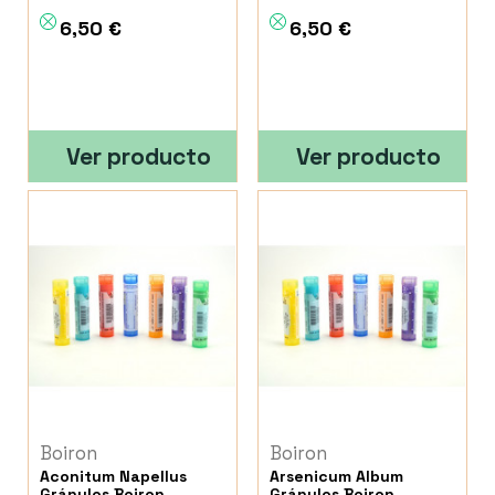
6,50 €
6,50 €
Ver producto
Ver producto
Boiron
Boiron
Aconitum Napellus
Arsenicum Album
Gránulos Boiron
Gránulos Boiron