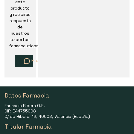
este
producto
y recibirás
respuesta
de
nuestros
expertos
farmaceuticos
Haz una pregunta
Datos Farmacia
Farmacia Ribera O.E.
CIF: E44755098
C/ de Ribera, 12, 46002, Valencia (España)
Titular Farmacia