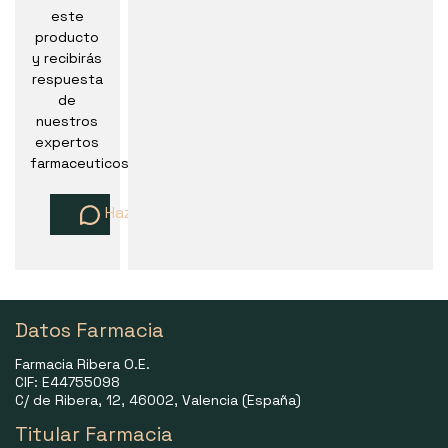
este
producto
y recibirás
respuesta
de
nuestros
expertos
farmaceuticos
Haz una pregunta
Datos Farmacia
Farmacia Ribera O.E.
CIF: E44755098
C/ de Ribera, 12, 46002, Valencia (España)
Titular Farmacia