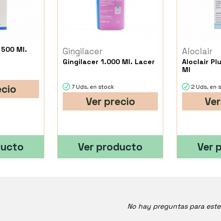
 500 Ml.
Gingilacer
Aloclair
Gingilacer 1.000 Ml. Lacer
Aloclair Pl
Ml
ecio
7 Uds. en stock
2 Uds. en 
Ver precio
Ver
ducto
Ver producto
Ver 
No hay preguntas para est