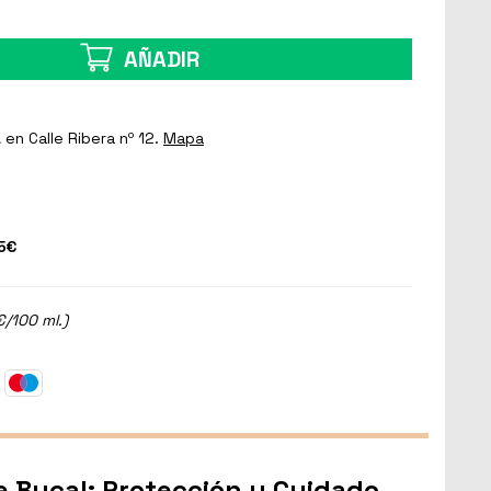
AÑADIR
a
en Calle Ribera nº 12.
Mapa
5€
€/100 ml.)
e Bucal: Protección y Cuidado