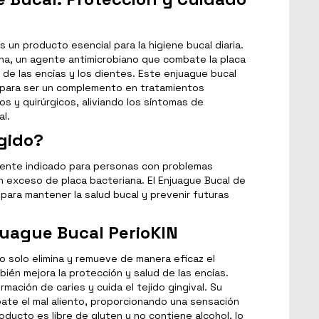
s un producto esencial para la higiene bucal diaria.
ina, un agente antimicrobiano que combate la placa
d de las encías y los dientes. Este enjuague bucal
para ser un complemento en tratamientos
os y quirúrgicos, aliviando los síntomas de
al.
igido?
ente indicado para personas con problemas
n exceso de placa bacteriana. El Enjuague Bucal de
 para mantener la salud bucal y prevenir futuras
juague Bucal PerioKIN
no solo elimina y remueve de manera eficaz el
ién mejora la protección y salud de las encías.
mación de caries y cuida el tejido gingival. Su
te el mal aliento, proporcionando una sensación
oducto es libre de gluten y no contiene alcohol, lo