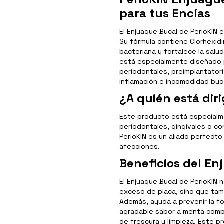
para tus Encías
El Enjuague Bucal de PerioKIN e
Su fórmula contiene Clorhexid
bacteriana y fortalece la salu
está especialmente diseñado 
periodontales, preimplantatori
inflamación e incomodidad buc
¿A quién está dir
Este producto está especialm
periodontales, gingivales o co
PerioKIN es un aliado perfecto
afecciones.
Beneficios del En
El Enjuague Bucal de PerioKIN 
exceso de placa, sino que tamb
Además, ayuda a prevenir la for
agradable sabor a menta comba
de frescura y limpieza. Este pr