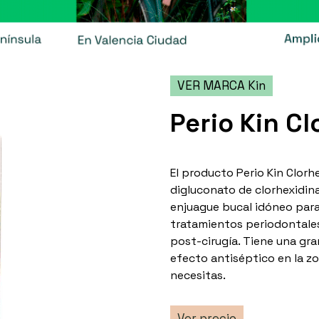
VER MARCA Kin
Perio Kin C
El producto Perio Kin Clor
digluconato de clorhexidina
enjuague bucal idóneo para
tratamientos periodontales
post-cirugía. Tiene una gr
efecto antiséptico en la zo
necesitas.
Ver precio