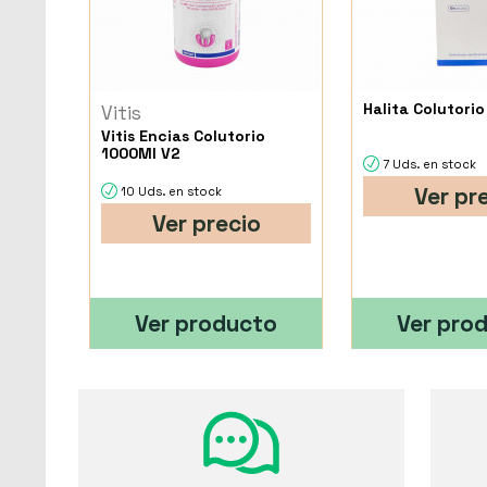
Halita Colutorio
Vitis
Vitis Encias Colutorio
1000Ml V2
7 Uds. en stock
Ver pr
10 Uds. en stock
Ver precio
Ver producto
Ver pro