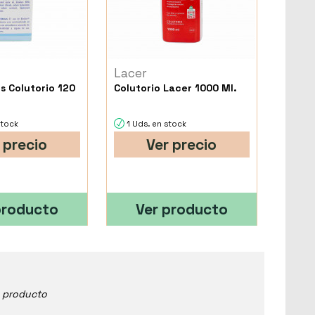
Lacer
us Colutorio 120
Colutorio Lacer 1000 Ml.
stock
1 Uds. en stock
 precio
Ver precio
producto
Ver producto
e producto