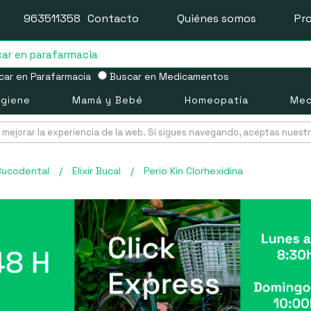
963511358
Contacto
Quiénes somos
Pr
ar en Parafarmacia
Buscar en Medicamentos
igiene
Mamá y Bebé
Homeopatía
Med
mejorar la experiencia de la web. Si sigues navegando, aceptas nuest
Bucodental
/
Elixir Bucal
/
Perio Kin Clorhexidina