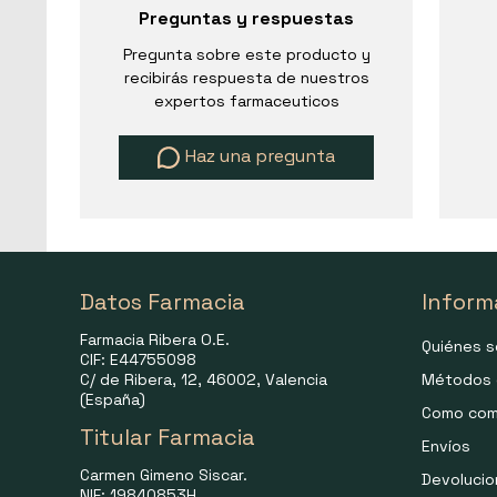
Preguntas y respuestas
Pregunta sobre este producto y
recibirás respuesta de nuestros
expertos farmaceuticos
Haz una pregunta
Datos Farmacia
Inform
Farmacia Ribera O.E.
Quiénes 
CIF: E44755098
C/ de Ribera, 12, 46002, Valencia
Métodos 
(España)
Como com
Titular Farmacia
Envíos
Carmen Gimeno Siscar.
Devoluci
NIF: 19840853H