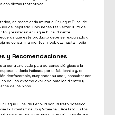
 con dietas restrictivas.
tados, se recomienda utilizar el Enjuague Bucal de
ués del cepillado. Solo necesitas verter 10 ml del
cto y realizar un enjuague bucal durante
Recuerda que este producto debe ser expulsado y
eja no consumir alimentos ni bebidas hasta media
es y Recomendaciones
está contraindicado para personas alérgicas a la
superar la dosis indicada por el fabricante y, en
ión desfavorable, suspender su uso y consultar con
o es de uso externo exclusivo para los dientes y
ance de los niños.
 Enjuague Bucal de PerioKIN son: Nitrato potásico:
ppm F-, Provitamina B5 y Vitamina E Acetato. Estos
unto para proporcionar una protección completa y