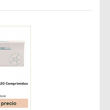
 20 Comprimidos
stock
 precio