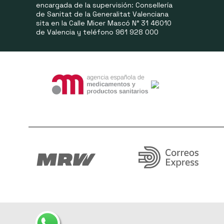
encargada de la supervisión: Consellería
de Sanitat de la Generalitat Valenciana
sita en la Calle Micer Mascó N° 31 46010
de Valencia y teléfono 961 928 000