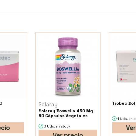
0
Tiobec Dol
Solaray
Solaray Boswelia 450 Mg
60 Cápsulas Vegetales
1 Uds. en 
ecio
Ver
3 Uds. en stock
Ver precio