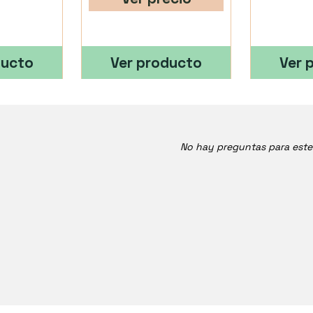
ducto
Ver producto
Ver 
No hay preguntas para est