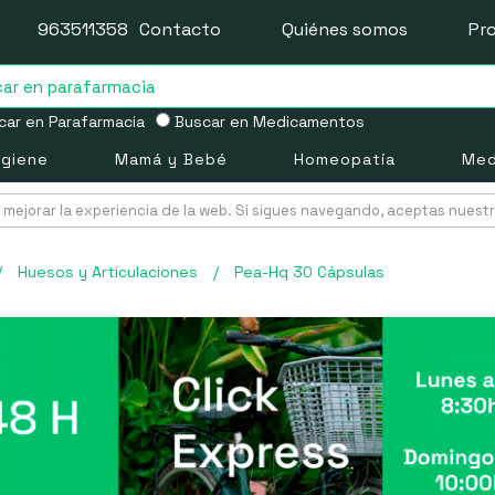
963511358
Contacto
Quiénes somos
Pr
ar en Parafarmacia
Buscar en Medicamentos
igiene
Mamá y Bebé
Homeopatía
Med
mejorar la experiencia de la web. Si sigues navegando, aceptas nuest
/
Huesos y Articulaciones
/
Pea-Hq 30 Cápsulas