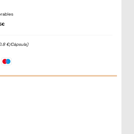
orables
5€
0.8 €/Cápsula)