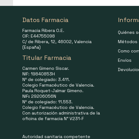
Datos Farmacia
Inform
Farmacia Ribera O.E.
Quiénes 
CIF: E44755098
C/ de Ribera, 12, 46002, Valencia
Métodos 
(España)
Como com
Titular Farmacia
Envíos
Carmen Gimeno Siscar.
Devoluci
NIF: 19840853H
Nº de colegiado: 3.411.
Colegio Farmacéutico de Valencia.
Paula Roquet-Jalmar Gimeno.
NIF
:
29206056N
Nº de colegiado: 11.553.
Colegio Farmacéutico de Valencia.
Con autorización administrativa de la
oficina de farmacia N° V231-F
Autoridad sanitaria competente