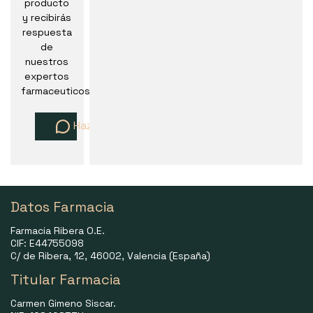
producto
y recibirás
respuesta
de
nuestros
expertos
farmaceuticos
Haz una pregunta
Datos Farmacia
Farmacia Ribera O.E.
CIF: E44755098
C/ de Ribera, 12, 46002, Valencia (España)
Titular Farmacia
Carmen Gimeno Siscar.