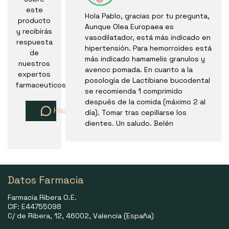
este
Hola Pablo, gracias por tu pregunta,
producto
Aunque Olea Europaea es
y recibirás
vasodilatador, está más indicado en
respuesta
hipertensión. Para hemorroides está
de
más indicado hamamelis granulos y
nuestros
avenoc pomada. En cuanto a la
expertos
posología de Lactibiane bucodental
farmaceuticos
se recomienda 1 comprimido
después de la comida (máximo 2 al
Haz una pregunta
día). Tomar tras cepillarse los
dientes. Un saludo. Belén
Datos Farmacia
Farmacia Ribera O.E.
CIF: E44755098
C/ de Ribera, 12, 46002, Valencia (España)