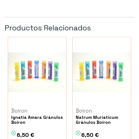
Productos Relacionados
Boiron
Boiron
Ignatia Amara Gránulos
Natrum Muriaticum
Boiron
Gránulos Boiron
6,50 €
6,50 €