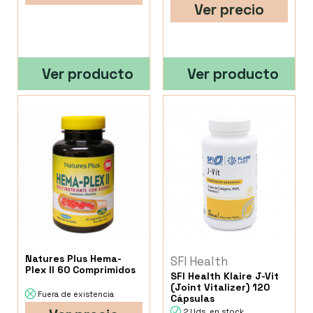
Ver precio
Ver producto
Ver producto
Natures Plus Hema-
SFI Health
Plex II 60 Comprimidos
SFI Health Klaire J-Vit
(Joint Vitalizer) 120
Fuera de existencia
Cápsulas
2 Uds. en stock