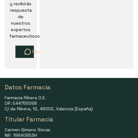
y recibirás
respuesta
de
nuestros
expertos
farmaceuticos
Haz una pregunta
Datos Farmacia
Farmacia Ribera O.E.
CIF: E44755098
C/ de Ribera, 12, 46002, Valencia (España)
Titular Farmacia
Carmen Gimeno Siscar.
NIF: 19840853H