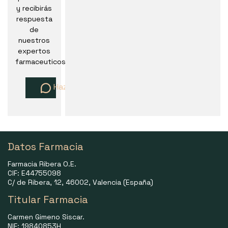
y recibirás
respuesta
de
nuestros
expertos
farmaceuticos
Haz una pregunta
Datos Farmacia
Farmacia Ribera O.E.
CIF: E44755098
C/ de Ribera, 12, 46002, Valencia (España)
Titular Farmacia
Carmen Gimeno Siscar.
NIF: 19840853H