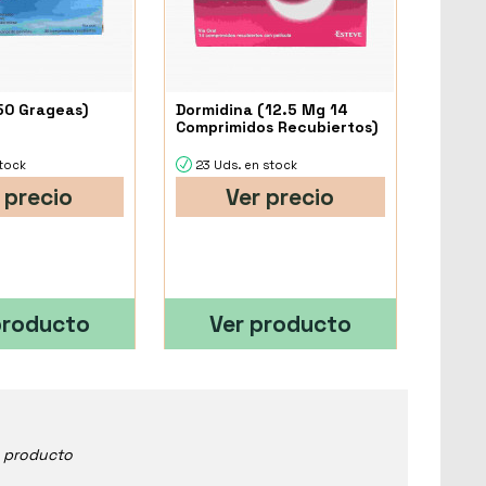
50 Grageas)
Dormidina (12.5 Mg 14
Comprimidos Recubiertos)
stock
23 Uds. en stock
 precio
Ver precio
producto
Ver producto
e producto