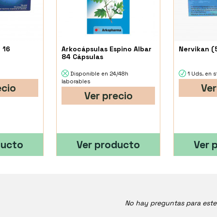
 16
Arkocápsulas Espino Albar
Nervikan (
84 Cápsulas
Disponible en 24/48h
1 Uds. en 
laborables
ecio
Ver
Ver precio
ducto
Ver producto
Ver 
No hay preguntas para est