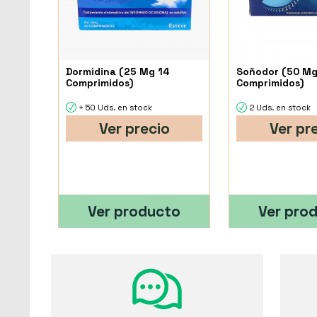
Dormidina (25 Mg 14
Soñodor (50 Mg
Comprimidos)
Comprimidos)
+ 50 Uds. en stock
2 Uds. en stock
Ver precio
Ver pr
Ver producto
Ver pro