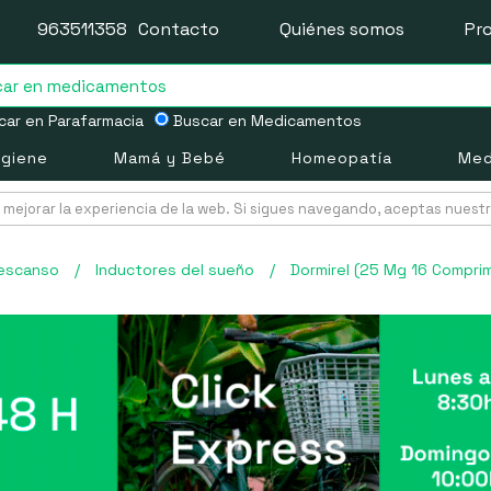
963511358
Contacto
Quiénes somos
Pr
ar en Parafarmacia
Buscar en Medicamentos
igiene
Mamá y Bebé
Homeopatía
Med
mejorar la experiencia de la web. Si sigues navegando, aceptas nuest
escanso
/
Inductores del sueño
/
Dormirel (25 Mg 16 Compri