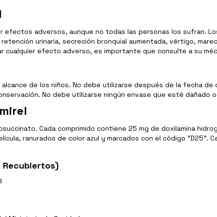
l
r efectos adversos, aunque no todas las personas los sufran. L
 retención urinaria, secreción bronquial aumentada, vértigo, mareo
ar cualquier efecto adverso, es importante que consulte a su mé
l alcance de los niños. No debe utilizarse después de la fecha d
nservación. No debe utilizarse ningún envase que esté dañado o
mirel
ogenosuccinato. Cada comprimido contiene 25 mg de doxilamina hidr
elícula, ranurados de color azul y marcados con el código “D25”.
 Recubiertos)
R