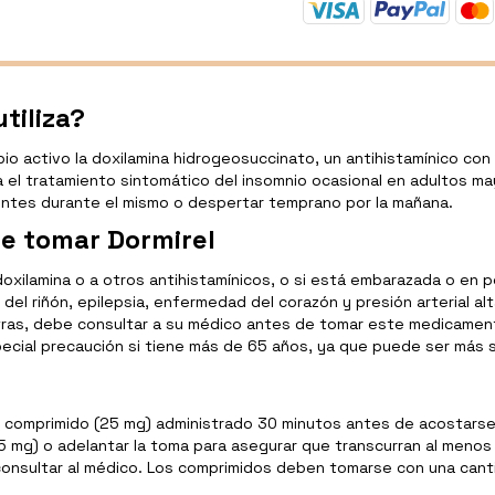
tiliza?
o activo la doxilamina hidrogeosuccinato, un antihistamínico c
para el tratamiento sintomático del insomnio ocasional en adultos
cuentes durante el mismo o despertar temprano por la mañana.
e tomar Dormirel
 doxilamina o a otros antihistamínicos, o si está embarazada o en 
el riñón, epilepsia, enfermedad del corazón y presión arterial alt
e otras, debe consultar a su médico antes de tomar este medicamen
pecial precaución si tiene más de 65 años, ya que puede ser más s
 comprimido (25 mg) administrado 30 minutos antes de acostarse.
5 mg) o adelantar la toma para asegurar que transcurran al menos
 consultar al médico. Los comprimidos deben tomarse con una cant