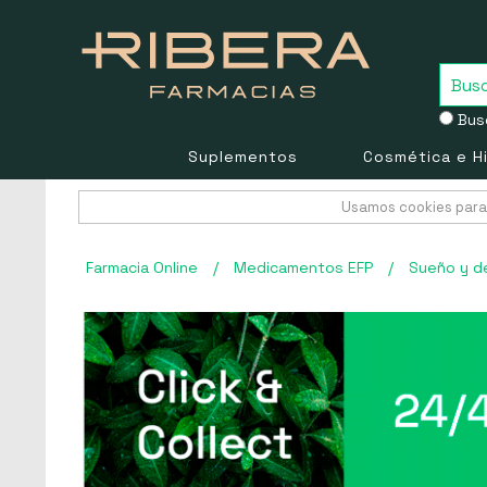
Busc
Suplementos
Cosmética e H
Usamos cookies para 
Farmacia Online
/
Medicamentos EFP
/
Sueño y d