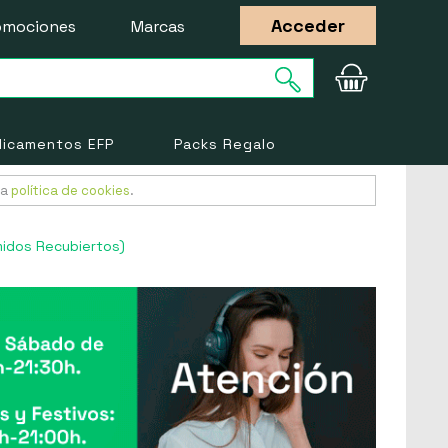
Acceder
omociones
Marcas
icamentos EFP
Packs Regalo
ra
política de cookies
.
midos Recubiertos)