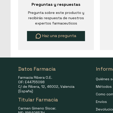
Preguntas y respuestas
Pregunta sobre este producto y
recibirás respuesta de nuestros
expertos farmaceuticos
Haz una pregunta
Datos Farmacia
Inform
Farmacia Ribera O.E.
Quiénes 
CIF: E44755098
C/ de Ribera, 12, 46002, Valencia
Métodos 
(España)
Como com
Titular Farmacia
Envíos
Carmen Gimeno Siscar.
Devoluci
NIF: 19840853H