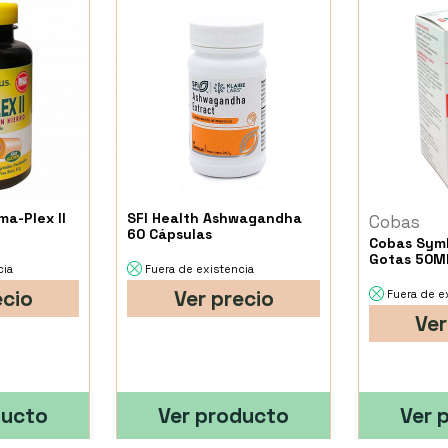
ma-Plex II
SFI Health Ashwagandha
Cobas
60 Cápsulas
Cobas Symb
Gotas 50M
cia
Fuera de existencia
ecio
Ver precio
Fuera de e
Ver
ducto
Ver producto
Ver 