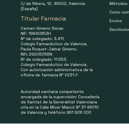
C/ de Ribera, 12, 46002, Valencia
Métodos 
(España)
Como com
Titular Farmacia
Envíos
Carmen Gimeno Siscar.
Devoluci
NIF: 19840853H
Nº de colegiado: 3.411.
Colegio Farmacéutico de Valencia.
Paula Roquet-Jalmar Gimeno.
NIF
:
29206056N
Nº de colegiado: 11.553.
Colegio Farmacéutico de Valencia.
Con autorización administrativa de la
oficina de farmacia N° V231-F
Autoridad sanitaria competente
encargada de la supervisión: Consellería
de Sanitat de la Generalitat Valenciana
sita en la Calle Micer Mascó N° 31 46010
de Valencia y teléfono 961 928 000