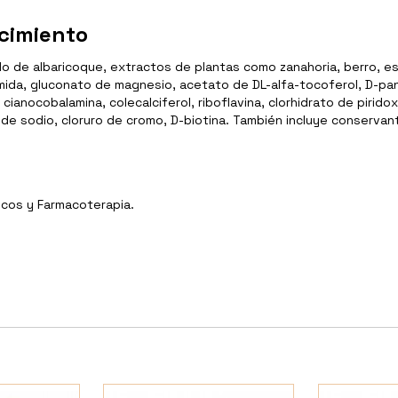
cimiento
o de albaricoque, extractos de plantas como zanahoria, berro, e
amida, gluconato de magnesio, acetato de DL-alfa-tocoferol, D-pa
nocobalamina, colecalciferol, riboflavina, clorhidrato de piridoxi
de sodio, cloruro de cromo, D-biotina. También incluye conservant
icos y Farmacoterapia.