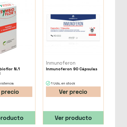
Inmunoferon
ioflor N.1
Inmunoferon 90 Cápsulas
l
xistencia
1 Uds. en stock
 precio
Ver precio
producto
Ver producto