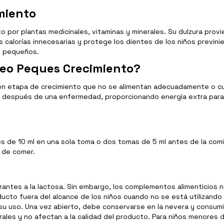
miento
 por plantas medicinales, vitaminas y minerales. Su dulzura prov
as calorías innecesarias y protege los dientes de los niños previni
ás pequeños.
Neo Peques Crecimiento?
en etapa de crecimiento que no se alimentan adecuadamente o cu
e después de una enfermedad, proporcionando energía extra para
s de 10 ml en una sola toma o dos tomas de 5 ml antes de la comi
s de comer.
rantes a la lactosa. Sin embargo, los complementos alimenticios
ducto fuera del alcance de los niños cuando no se está utilizand
su uso. Una vez abierto, debe conservarse en la nevera y consumi
rales y no afectan a la calidad del producto. Para niños menores