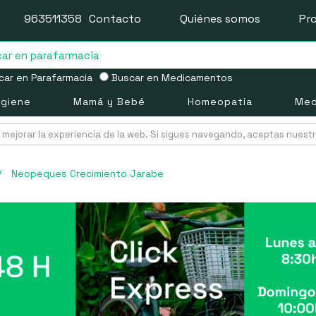
963511358
Contacto
Quiénes somos
Pr
ar en Parafarmacia
Buscar en Medicamentos
igiene
Mamá y Bebé
Homeopatía
Med
mejorar la experiencia de la web. Si sigues navegando, aceptas nuest
/
Neopeques Crecimiento Jarabe