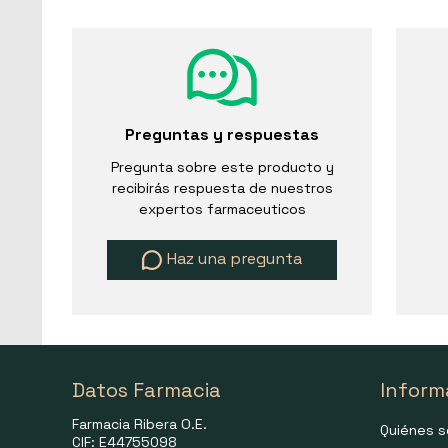
Preguntas y respuestas
Pregunta sobre este producto y
recibirás respuesta de nuestros
expertos farmaceuticos
Haz una pregunta
Datos Farmacia
Inform
Farmacia Ribera O.E.
Quiénes 
CIF: E44755098