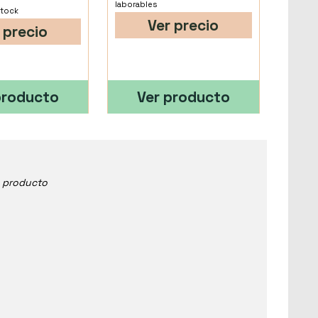
laborables
stock
Ver precio
 precio
producto
Ver producto
e producto