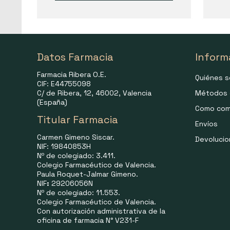
Datos Farmacia
Inform
Farmacia Ribera O.E.
Quiénes 
CIF: E44755098
C/ de Ribera, 12, 46002, Valencia
Métodos 
(España)
Como com
Titular Farmacia
Envíos
Carmen Gimeno Siscar.
Devoluci
NIF: 19840853H
Nº de colegiado: 3.411.
Colegio Farmacéutico de Valencia.
Paula Roquet-Jalmar Gimeno.
NIF
:
29206056N
Nº de colegiado: 11.553.
Colegio Farmacéutico de Valencia.
Con autorización administrativa de la
oficina de farmacia N° V231-F