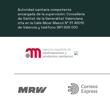
Autoridad sanitaria competente
encargada de la supervisión: Consellería
de Sanitat de la Generalitat Valenciana
sita en la Calle Micer Mascó N° 31 46010
de Valencia y teléfono 961 928 000