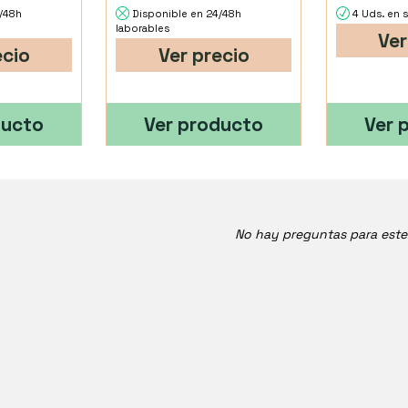
4/48h
Disponible en 24/48h
4 Uds. en 
laborables
Ver
ecio
Ver precio
ducto
Ver producto
Ver 
No hay preguntas para est