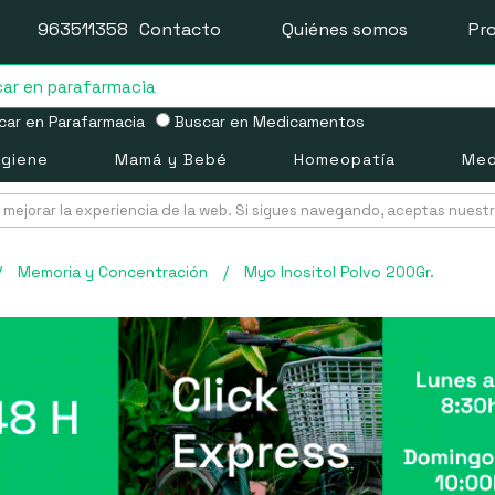
963511358
Contacto
Quiénes somos
Pr
ar en Parafarmacia
Buscar en Medicamentos
igiene
Mamá y Bebé
Homeopatía
Med
mejorar la experiencia de la web. Si sigues navegando, aceptas nuest
/
Memoria y Concentración
/
Myo Inositol Polvo 200Gr.