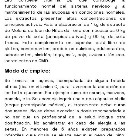
Leo contiene vitamina B2 que contribuye al
funcionamiento normal del sistema nervioso y al
mantenimiento de las mucosas en condiciones normales.
Los extractos presentan altas concentraciones de
principios activos. Para la elaboración de 1 kg de extracto
de Melena de león de Hifas da Terra son necesarios 6 kg
de polvo de seta (principios activos) y 60 kg de seta
fresca. Este complemento en cápsulas está libre de
gluten, conservantes, productos químicos, edulcorantes,
saborizantes, almidón, trigo, maíz, soja, azúcar y lácteos.
Ingredientes no GMO.
Modo de empleo:
Se tomara en ayunas, acompañada de alguna bebida
cítrica (
rica en vitamina C) para favorecer la absorción de
los beta-glucanos. Por ejemplo
zumo de naranja, manzana,
pomelo, etc. Se aconseja ingerir una o dos cápsulas al día
(seguir prescripción médica), el tratamiento debe duran
dos meses. No se debe exceder la dosis recomendada a
no ser que un profesional de la salud indique otra
dosificación. No administrar en caso de alergia a las
setas. En menores de 6 años existen preparados
infantiles cuya dosis se ajusta según el peso del niño.