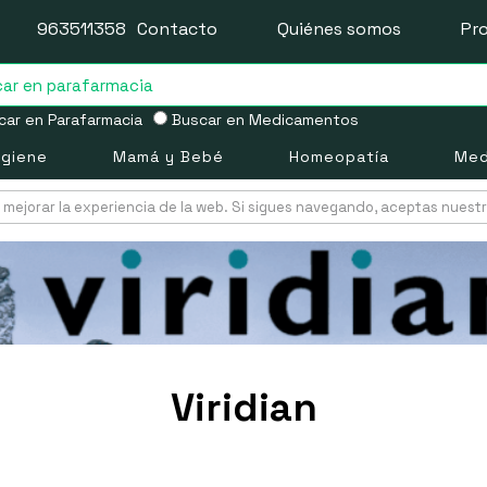
963511358
Contacto
Quiénes somos
Pr
ar en Parafarmacia
Buscar en Medicamentos
igiene
Mamá y Bebé
Homeopatía
Med
mejorar la experiencia de la web. Si sigues navegando, aceptas nuest
Viridian