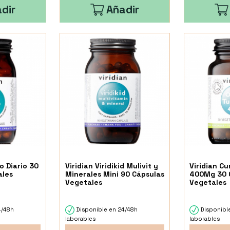
dir
Añadir
o Diario 30
Viridian Viridikid Mulivit y
Viridian C
ales
Minerales Mini 90 Cápsulas
400Mg 30 
Vegetales
Vegetales
4/48h
Disponible en 24/48h
Disponibl
laborables
laborables