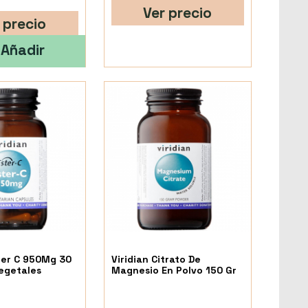
Ver precio
 precio
Añadir
ster C 950Mg 30
Viridian Citrato De
egetales
Magnesio En Polvo 150 Gr