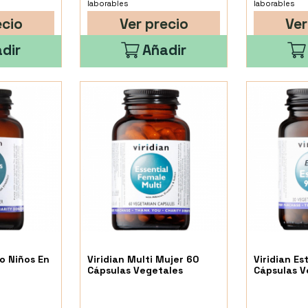
laborables
laborables
ecio
Ver precio
Ver
dir
Añadir
io Niños En
Viridian Multi Mujer 60
Viridian E
Cápsulas Vegetales
Cápsulas V