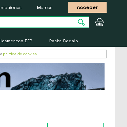
Acceder
omociones
Marcas
icamentos EFP
Packs Regalo
ra
política de cookies
.