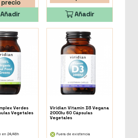
 precio
Añadir
Añadir
omplex Verdes
Viridian Vitamin D3 Vegana
sulas Vegetales
2000Iu 60 Cápsulas
Vegetales
e en 24/48h
Fuera de existencia