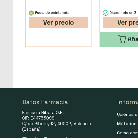
Fuera de existencia
Disponible en 3 
Ver precio
Ver pr
Aña
Datos Farmacia
Inform
Farmacia Ribera O.E.
Quiénes 
CIF: E44755098
C/ de Ribera, 12, 46002, Valencia
Métodos 
(España)
Como com