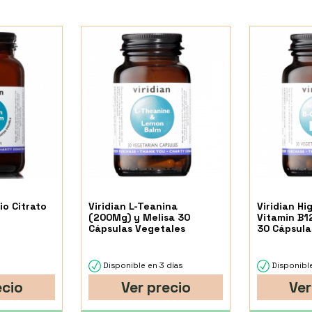
o Citrato
Viridian L-Teanina
Viridian Hi
(200Mg) y Melisa 30
Vitamin B1
Cápsulas Vegetales
30 Cápsula
Disponible en 3 días
Disponible
ecio
Ver precio
Ver