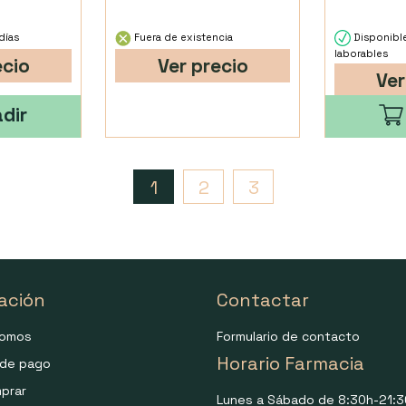
días
Fuera de existencia
Disponibl
laborables
ecio
Ver precio
Ver
dir
1
2
3
ación
Contactar
somos
Formulario de contacto
Horario Farmacia
de pago
prar
Lunes a Sábado de 8:30h-21:3