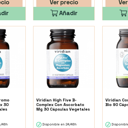
ecio
Ver precio
Ver
dir
Añadir
Cromo
Viridian High Five B-
Viridian C
x 30
Complex Con Ascorbato
Bio 90 Cáp
ales
Mg 30 Cápsulas Vegetales
4/48h
Disponible en 24/48h
Disponibl