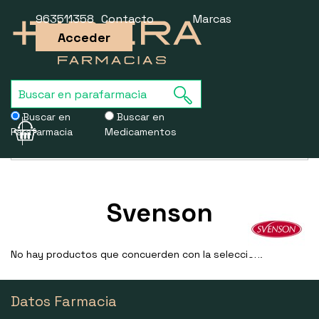
963511358
Contacto
Marcas
Acceder
Buscar en
Buscar en
Parafarmacia
Medicamentos
Usamos cookies para mejorar la experiencia de la web. Si sigues
navegando, aceptas nuestra
política de cookies
.
Svenson
No hay productos que concuerden con la selección.
Datos Farmacia