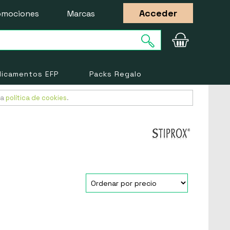
Acceder
omociones
Marcas
icamentos EFP
Packs Regalo
ra
política de cookies
.