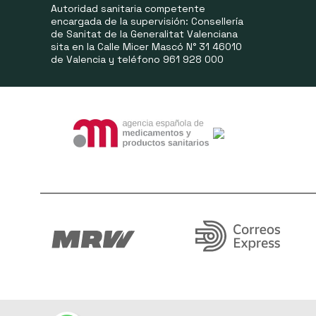
Autoridad sanitaria competente
encargada de la supervisión: Consellería
de Sanitat de la Generalitat Valenciana
sita en la Calle Micer Mascó N° 31 46010
de Valencia y teléfono 961 928 000