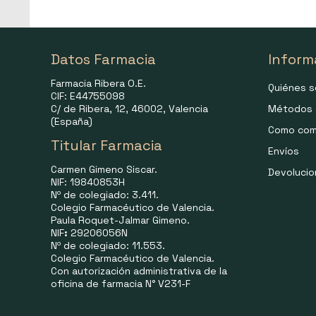
Datos Farmacia
Inform
Farmacia Ribera O.E.
Quiénes 
CIF: E44755098
C/ de Ribera, 12, 46002, Valencia
Métodos 
(España)
Como com
Titular Farmacia
Envíos
Carmen Gimeno Siscar.
Devoluci
NIF: 19840853H
Nº de colegiado: 3.411.
Colegio Farmacéutico de Valencia.
Paula Roquet-Jalmar Gimeno.
NIF
:
29206056N
Nº de colegiado: 11.553.
Colegio Farmacéutico de Valencia.
Con autorización administrativa de la
oficina de farmacia N° V231-F