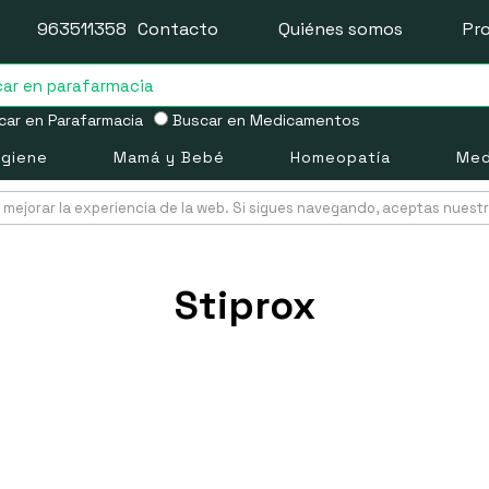
963511358
Contacto
Quiénes somos
Pr
ar en Parafarmacia
Buscar en Medicamentos
igiene
Mamá y Bebé
Homeopatía
Med
mejorar la experiencia de la web. Si sigues navegando, aceptas nuest
Stiprox