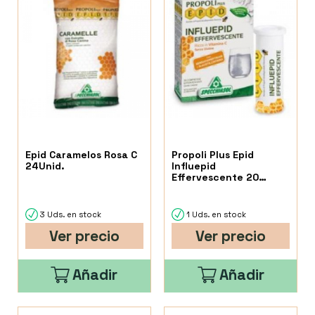
Epid Caramelos Rosa C
Propoli Plus Epid
24Unid.
Influepid
Effervescente 20
Comprimidos
3 Uds. en stock
1 Uds. en stock
Ver precio
Ver precio
Añadir
Añadir