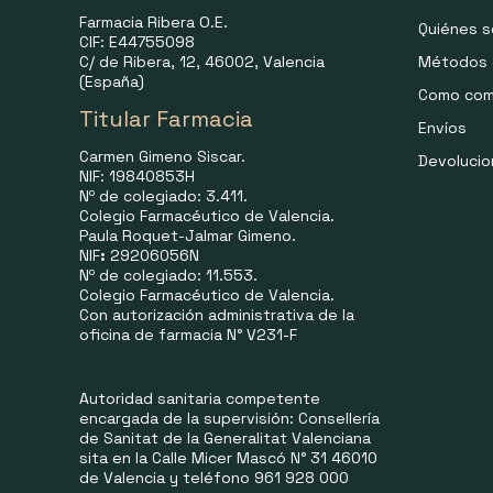
Farmacia Ribera O.E.
Quiénes 
CIF: E44755098
C/ de Ribera, 12, 46002, Valencia
Métodos 
(España)
Como com
Titular Farmacia
Envíos
Carmen Gimeno Siscar.
Devoluci
NIF: 19840853H
Nº de colegiado: 3.411.
Colegio Farmacéutico de Valencia.
Paula Roquet-Jalmar Gimeno.
NIF
:
29206056N
Nº de colegiado: 11.553.
Colegio Farmacéutico de Valencia.
Con autorización administrativa de la
oficina de farmacia N° V231-F
Autoridad sanitaria competente
encargada de la supervisión: Consellería
de Sanitat de la Generalitat Valenciana
sita en la Calle Micer Mascó N° 31 46010
de Valencia y teléfono 961 928 000