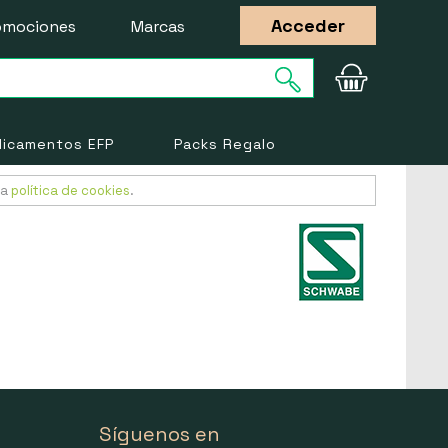
Acceder
omociones
Marcas
icamentos EFP
Packs Regalo
ra
política de cookies
.
Síguenos en