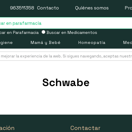
963511358
Contacto
Quiénes somos
Pr
ar en Parafarmacia
Buscar en Medicamentos
igiene
Mamá y Bebé
Homeopatía
Med
mejorar la experiencia de la web. Si sigues navegando, aceptas nuest
Schwabe
ación
Contactar