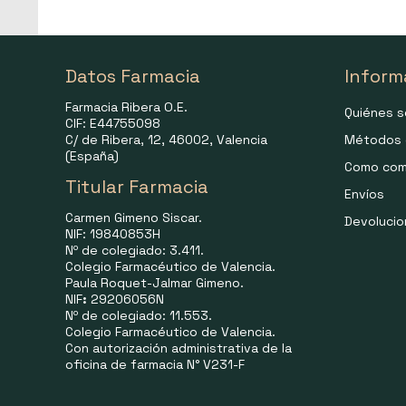
Datos Farmacia
Inform
Farmacia Ribera O.E.
Quiénes 
CIF: E44755098
C/ de Ribera, 12, 46002, Valencia
Métodos 
(España)
Como com
Titular Farmacia
Envíos
Carmen Gimeno Siscar.
Devoluci
NIF: 19840853H
Nº de colegiado: 3.411.
Colegio Farmacéutico de Valencia.
Paula Roquet-Jalmar Gimeno.
NIF
:
29206056N
Nº de colegiado: 11.553.
Colegio Farmacéutico de Valencia.
Con autorización administrativa de la
oficina de farmacia N° V231-F