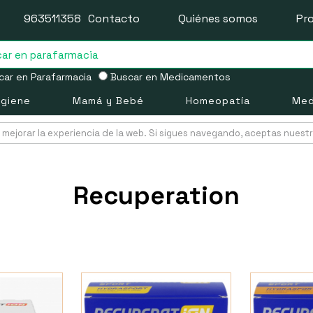
963511358
Contacto
Quiénes somos
Pr
ar en Parafarmacia
Buscar en Medicamentos
igiene
Mamá y Bebé
Homeopatía
Med
mejorar la experiencia de la web. Si sigues navegando, aceptas nuest
Recuperation