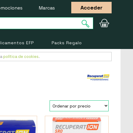
Acceder
omociones
Marcas
icamentos EFP
Packs Regalo
ra
política de cookies
.