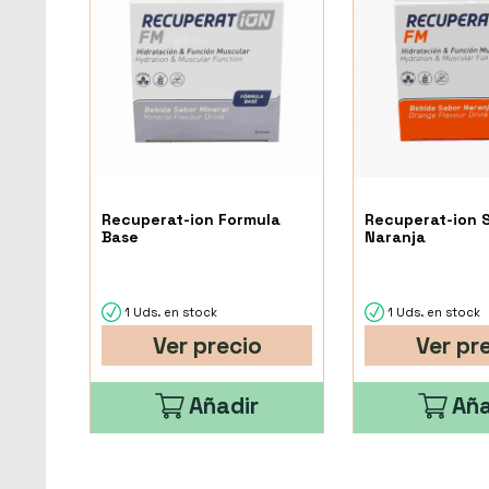
Recuperat-ion Formula
Recuperat-ion 
Base
Naranja
1 Uds. en stock
1 Uds. en stock
Ver precio
Ver pr
Añadir
Aña