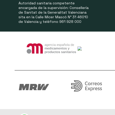
Autoridad sanitaria competente
encargada de la supervisión: Consellería
de Sanitat de la Generalitat Valenciana
sita en la Calle Micer Mascó N° 31 46010
de Valencia y teléfono 961 928 000