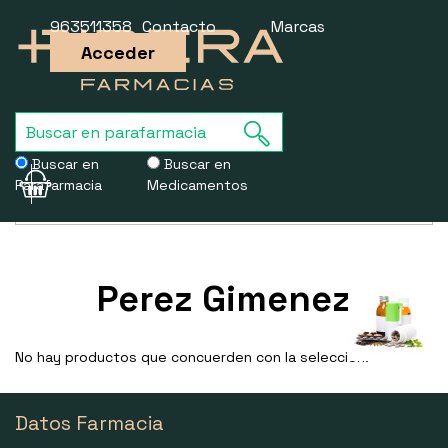
963511358
Contacto
Marcas
Acceder
Buscar en
Buscar en
Parafarmacia
Medicamentos
Usamos cookies para mejorar la experiencia de la web. Si sigues
navegando, aceptas nuestra
política de cookies
.
Perez Gimenez
No hay productos que concuerden con la selección.
Datos Farmacia