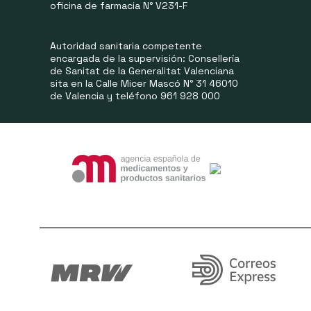
oficina de farmacia N° V231-F
Autoridad sanitaria competente
encargada de la supervisión: Consellería
de Sanitat de la Generalitat Valenciana
sita en la Calle Micer Mascó N° 31 46010
de Valencia y teléfono 961 928 000