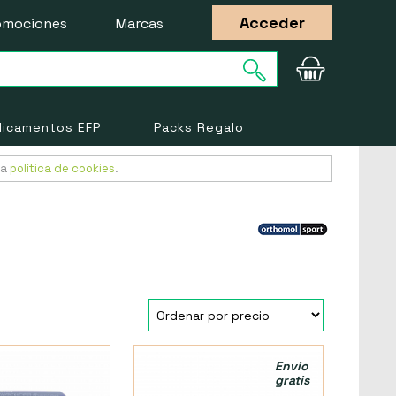
Acceder
omociones
Marcas
icamentos EFP
Packs Regalo
ra
política de cookies
.
Envío
gratis