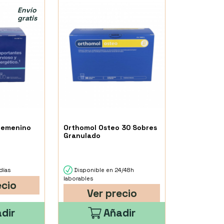
Envío
gratis
 Femenino
Orthomol Osteo 30 Sobres
Granulado
días
Disponible en 24/48h
laborables
ecio
Ver precio
dir
Añadir