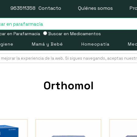
963511358
Contacto
Quiénes somos
Pr
ar en Parafarmacia
Buscar en Medicamentos
igiene
Mamá y Bebé
Homeopatía
Med
mejorar la experiencia de la web. Si sigues navegando, aceptas nuest
Orthomol