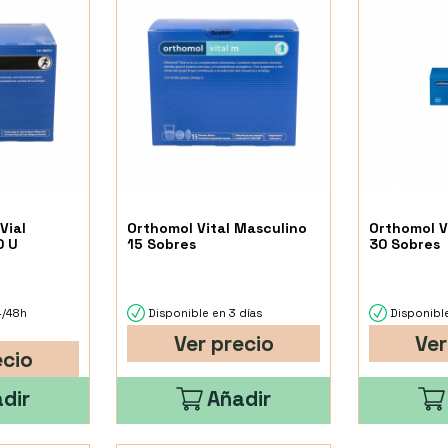
Vial
Orthomol Vital Masculino
Orthomol V
0 U
15 Sobres
30 Sobres
4/48h
Disponible en 3 días
Disponible
Ver precio
Ver
ecio
dir
Añadir