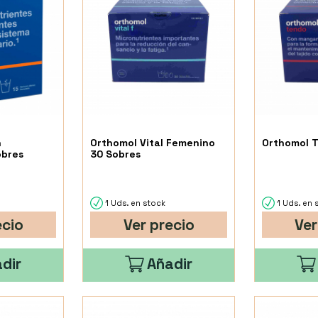
n
Orthomol Vital Femenino
Orthomol T
obres
30 Sobres
1 Uds. en stock
1 Uds. en 
ecio
Ver precio
Ver
dir
Añadir