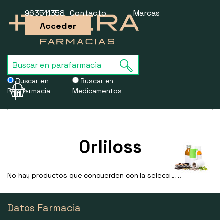
963511358
Contacto
Marcas
Acceder
Buscar en
Buscar en
Parafarmacia
Medicamentos
Usamos cookies para mejorar la experiencia de la web. Si sigues
navegando, aceptas nuestra
política de cookies
.
Orliloss
No hay productos que concuerden con la selección.
Datos Farmacia