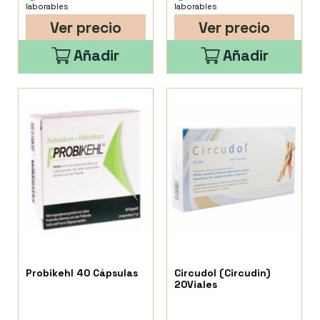
laborables
laborables
Ver precio
Ver precio
Añadir
Añadir
Probikehl 40 Cápsulas
Circudol (Circudin)
20Viales